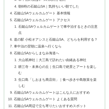
朝6時の石鎚山SA｜気持ちいい朝でした
石鎚山SAウェルカムゲート 基本情報
石鎚山SAウェルカムゲート アクセス
石鎚山SAウェルカムゲートで車中泊するときの注意
点
道の駅 小松オアシスと石鎚山SA、どちらを利用する？
車中泊の翌朝に温泉へ行くなら
石鎚山SAからしまなみ海道へ
大山祇神社｜大三島で訪れたい由緒ある神社
耕三寺・未来心の丘｜生口島で絶景とアートを楽し
む
生口島「しおまち商店街」｜食べ歩きや島散策を楽
しむ
石鎚山SAウェルカムゲートはこんな人におすすめ
石鎚山SAウェルカムゲート よくある質問
石鎚山SA周辺で立ち寄りたいおすすめスポット