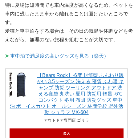
特に夏場は短時間でも車内温度が高くなるため、ペットを
車内に残したまま車から離れることは避けたいところで
す。
愛猫と車中泊をする場合は、その日の気温や体調などを考
えながら、無理のない旅程を組むことが大切です。
➤
車中泊で満足度の高いグッズを見る（楽天）
【Bears Rock】-6度 封筒型 ふんわり暖
かい 3.5シーズン 洗える 寝袋 ふわ暖 キ
ャンプ 防災 ツーリング アウトドア 洗
える寝袋 丸洗い 夏用 防災用 軽量 -6℃
コンパクト 冬用 布団 防災グッズ 車中
泊 ボーイスカウト オールシーズン 林間学校 野外活
動 シュラフ MX-604
アウトドア専門店 ゴリラ
楽天