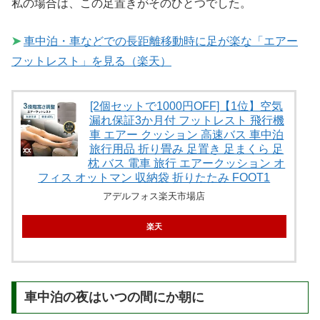
私の場合は、この足置きがそのひとつでした。
➤
車中泊・車などでの長距離移動時に足が楽な「エアー
フットレスト」を見る（楽天）
[2個セットで1000円OFF]【1位】空気
漏れ保証3か月付 フットレスト 飛行機
車 エアー クッション 高速バス 車中泊
旅行用品 折り畳み 足置き 足まくら 足
枕 バス 電車 旅行 エアークッション オ
フィス オットマン 収納袋 折りたたみ FOOT1
アデルフォス楽天市場店
楽天
車中泊の夜はいつの間にか朝に