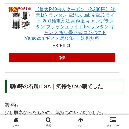
【最大P49倍＆クーポン⇒2,280円】 楽
天1位 ランタン 電池式 usb充電式 ライ
ト 2in1給電方法 高輝度 キャンプラン
タン フラッシュライト ledランタン キ
ャンプ 折り畳み式 コンパクト
Vantozon ギフト 黒/グレー 送料無料
ARTPIECE
楽天
朝6時の石鎚山SA｜気持ちいい朝でした
朝6時。
少し肌寒かったものの、気持ちのいい朝でした。
いつも自宅で目を覚ますのとは違い、旅先の車内で目覚め
ホーム
検索
トップ
サイドバー
ると、それだけで新鮮な気分になります。