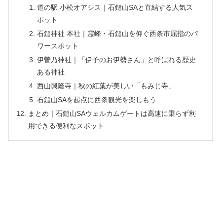
道の駅 小松オアシス｜石鎚山SAと直結する人気ス
ポット
石鎚神社 本社｜霊峰・石鎚山を仰ぐ西条市屈指のパ
ワースポット
伊曽乃神社｜「伊予のお伊勢さん」と呼ばれる歴史
ある神社
西山興隆寺｜秋の紅葉が美しい「もみじ寺」
石鎚山SAを起点に西条観光を楽しもう
まとめ｜石鎚山SAウェルカムゲートは高速に乗らず利
用できる便利なスポット