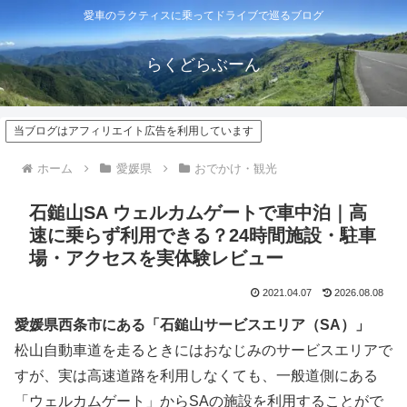
愛車のラクティスに乗ってドライブで巡るブログ
らくどらぶーん
当ブログはアフィリエイト広告を利用しています
ホーム
愛媛県
おでかけ・観光
石鎚山SA ウェルカムゲートで車中泊｜高
速に乗らず利用できる？24時間施設・駐車
場・アクセスを実体験レビュー
2021.04.07
2026.08.08
愛媛県西条市にある「石鎚山サービスエリア（SA）」
松山自動車道を走るときにはおなじみのサービスエリアで
すが、実は高速道路を利用しなくても、一般道側にある
「ウェルカムゲート」からSAの施設を利用することがで