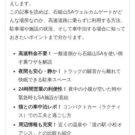
えします。
この記事を読めば、石鎚山SAウェルカムゲートがど
んな場所なのか、高速道路に乗らずに利用する方法、
駐車場や施設の状況、そして車中泊する場合に知って
おきたいポイントまで分かります。
高速料金不要！
一般道側から石鎚山SAを使い倒
す裏ワザを解説
夜間も安心・静か！
トラックの騒音から離れて
快眠できる駐車スペース
24時間営業の利便性！
夜中の小腹が空いた時や
緊急時もSA施設が直結
猫との車中泊レポ！
コンパクトカー（ラクティ
ス）での工夫と過ごし方
周辺情報も充実！
近くの温泉や「道の駅 小松オ
アシス」との比較も紹介