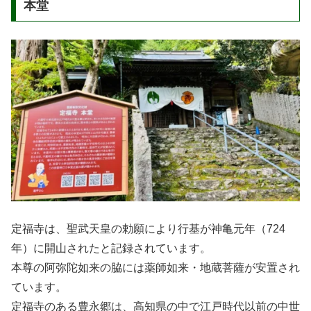
本堂
定福寺は、聖武天皇の勅願により行基が神亀元年（724
年）に開山されたと記録されています。
本尊の阿弥陀如来の脇には薬師如来・地蔵菩薩が安置され
ています。
定福寺のある豊永郷は、高知県の中で江戸時代以前の中世