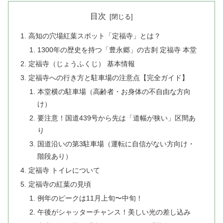
目次
高知の穴場紅葉スポット「定福寺」とは？
1300年の歴史を持つ「豊永郷」の古刹 定福寺 本堂
定福寺（じょうふくじ） 基本情報
定福寺への行き方と駐車場の注意点【完全ガイド】
本堂横の駐車場（高齢者・お身体の不自由な方向
け）
要注意！国道439号から先は「道幅が狭い」区間あ
り
国道沿いの第3駐車場（運転に自信がない方向け・
階段あり）
定福寺 トイレについて
定福寺の紅葉の見頃
例年のピークは11月上旬〜中旬！
午後がシャッターチャンス！美しい光の差し込み