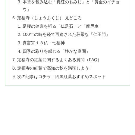
本堂を包み込む「真紅のもみじ」と「黄金のイチョ
ウ」
定福寺（じょうふくじ） 見どころ
足腰の健康を祈る「仏足石」と「摩尼車」
100年の時を経て再建された荘厳な「仁王門」
真言宗１３仏・七福神
四季の彩りを感じる「静かな庭園」
定福寺の紅葉に関するよくある質問（FAQ）
定福寺の紅葉で高知の秋を満喫しよう！
次の記事はコチラ！四国紅葉おすすめスポット