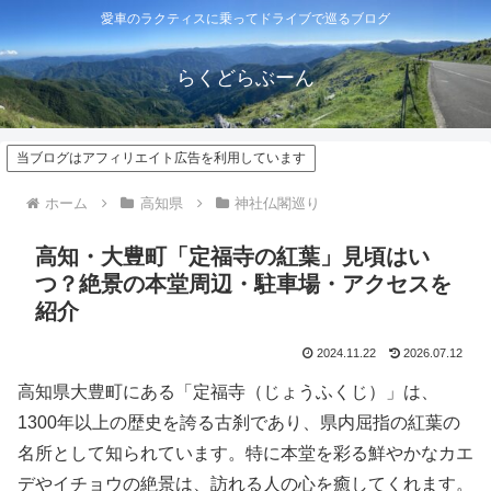
愛車のラクティスに乗ってドライブで巡るブログ
らくどらぶーん
当ブログはアフィリエイト広告を利用しています
ホーム
高知県
神社仏閣巡り
高知・大豊町「定福寺の紅葉」見頃はい
つ？絶景の本堂周辺・駐車場・アクセスを
紹介
2024.11.22
2026.07.12
高知県大豊町にある「定福寺（じょうふくじ）」は、
1300年以上の歴史を誇る古刹であり、県内屈指の紅葉の
名所として知られています。特に本堂を彩る鮮やかなカエ
デやイチョウの絶景は、訪れる人の心を癒してくれます。