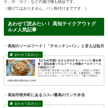
ケ」や「カツ」などの揚げ物も絶品です。
（揚げてはおりません。パン粉付けまでです。）
あわせて読みたい！ 高知テイクアウトグ
ルメ人気記事
・高知のソールフード！「チキンナンバン」と言えば如月
【ひろめ市場】きさらぎのチキンナンバン屋を実
食！高知名物ソウルフードと特製オーロラソース
の絶品ランチ
ひろめ市場で何を食べるか迷ったらここ！高知のご当地グ
ルメ「きさらぎのチキンナンバン屋」を徹底紹介。一般的
なタルタルではなく「オーロラソース」で食べる高知スタ
イルは、子供から大人まで大人気の味です。ひろめ市場店
rakudoraboon.com
限定のメニューや、混雑時の相席のコツなど、現地を楽し
む情報が満載です。
・高知市桜井町にあるコスパ最高のランチ弁当