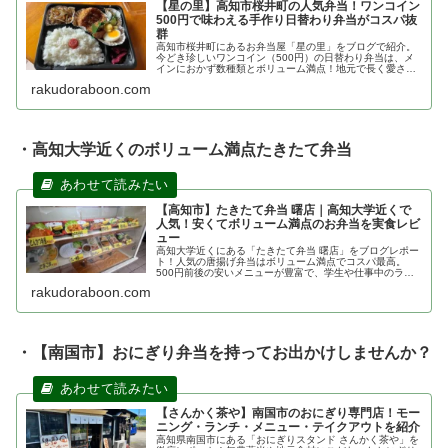
【星の里】高知市桜井町の人気弁当！ワンコイン
500円で味わえる手作り日替わり弁当がコスパ抜
群
高知市桜井町にあるお弁当屋「星の里」をブログで紹介。
今どき珍しいワンコイン（500円）の日替わり弁当は、メ
インにおかず数種類とボリューム満点！地元で長く愛され
る名店の味や店舗情報、アクセスを詳しく解説します。安
rakudoraboon.com
くて美味しい高知ランチを探している方は必見です。
・高知大学近くのボリューム満点たきたて弁当
【高知市】たきたて弁当 曙店｜高知大学近くで
人気！安くてボリューム満点のお弁当を実食レビ
ュー
高知大学近くにある「たきたて弁当 曙店」をブログレポー
ト！人気の唐揚げ弁当はボリューム満点でコスパ最高。
500円前後の安いメニューが豊富で、学生や仕事中のラン
チに最適です。メニュー内容やアクセス、駐車場情報、
rakudoraboon.com
Uber Eats対応まで詳しく紹介します。
・【南国市】おにぎり弁当を持ってお出かけしませんか？
【さんかく茶や】南国市のおにぎり専門店！モー
ニング・ランチ・メニュー・テイクアウトを紹介
高知県南国市にある「おにぎりスタンド さんかく茶や」を