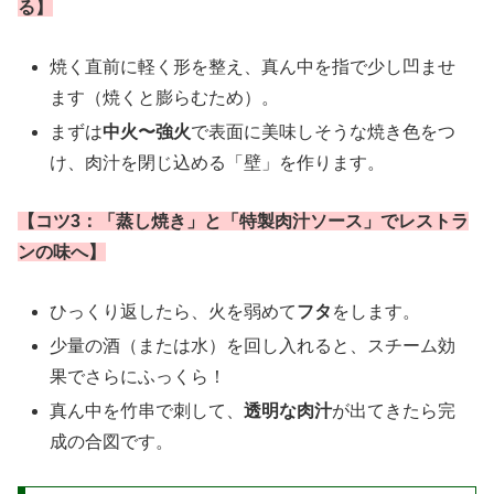
る】
焼く直前に軽く形を整え、真ん中を指で少し凹ませ
ます（焼くと膨らむため）。
まずは
中火〜強火
で表面に美味しそうな焼き色をつ
け、肉汁を閉じ込める「壁」を作ります。
【コツ3：「蒸し焼き」と「特製肉汁ソース」でレストラ
ンの味へ】
ひっくり返したら、火を弱めて
フタ
をします。
少量の酒（または水）を回し入れると、スチーム効
果でさらにふっくら！
真ん中を竹串で刺して、
透明な肉汁
が出てきたら完
成の合図です。