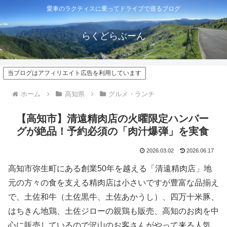
愛車のラクティスに乗ってドライブで巡るブログ
らくどらぶーん
当ブログはアフィリエイト広告を利用しています
ホーム
高知県
グルメ・ランチ
【高知市】清遠精肉店の火曜限定ハンバー
グが絶品！予約必須の「肉汁爆弾」を実食
2026.03.02
2026.06.17
高知市弥生町にある創業50年を越える「清遠精肉店」地
元の方々の食を支える精肉店は小さいですが豊富な品揃え
で、土佐和牛（土佐黒牛、土佐あかうし）、四万十米豚、
はちきん地鶏、土佐ジローの親鶏も販売、高知のお肉を中
心に販売しているので沢山のお客さんがやって来る人気