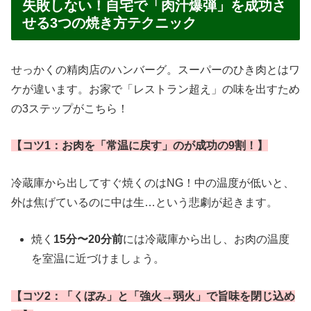
失敗しない！自宅で「肉汁爆弾」を成功さ
せる3つの焼き方テクニック
せっかくの精肉店のハンバーグ。スーパーのひき肉とはワ
ケが違います。お家で「レストラン超え」の味を出すため
の3ステップがこちら！
【コツ1：お肉を「常温に戻す」のが成功の9割！】
冷蔵庫から出してすぐ焼くのはNG！中の温度が低いと、
外は焦げているのに中は生…という悲劇が起きます。
焼く
15分〜20分前
には冷蔵庫から出し、お肉の温度
を室温に近づけましょう。
【コツ2：「くぼみ」と「強火→弱火」で旨味を閉じ込め