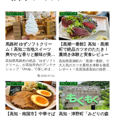
グルメ・ランチ
グルメ・ランチ
馬路村 ゆずソフトクリー
【黒潮一番館】高知・黒潮
ム！高知ご当地スイーツ
町で絶品カツオのたたき！
爽やかな香りと酸味が美味
藁焼き体験と実食レビュー
しい 実食レビュー
高知県馬路村の絶品「ゆずソフト
高知県黒潮町の「黒潮一番館」で
クリーム」が高知市内のアンテナ
大人気のカツオ藁焼き体験を徹底
ショップ「Umaji」で楽しめま
レポート！佐賀漁港直結の抜群の
す！爽やかな酸味が暑い日にぴっ
鮮度を誇る生カツオを、豪快な炎
2026.07.21
たりのソフトクリームや、人気の
で自ら焼き上げる贅沢な体験の魅
「ごっくん馬路村」、ポン酢など
力、おすすめメニュー、アクセ
グルメ・ランチ
グルメ・ランチ
のお土産情報も満載。アクセスや
ス、予約方法まで、高知旅行に役
店舗詳細も詳しく紹介します。
立つ情報を分かりやすくご紹介し
ます。
【高知・南国市】中華そば
高知・津野町「みどりの森