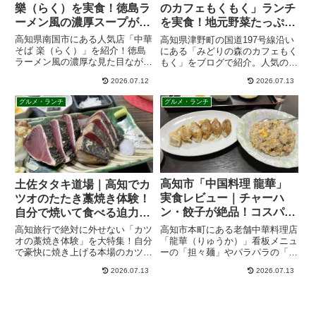
樂（らく）を実食！徳島ラ
のカフェもくもく」ランチ
ーメン風の濃厚スープが絶
を実食！地元野菜たっぷり
品の人気店
の人気カフェ
高知県南国市にある人気店「中華
高知県津野町の国道197号線沿い
そば 楽（らく）」を紹介！徳島
にある「みどりの森のカフェもく
ラーメン風の濃厚な見た目なが
もく」をブログで紹介。人気のボ
ら、後味あっさりの絶品中華そば
リューム満点日替わりランチやハ
2026.07.12
2026.07.13
や、辛さが選べる濃厚な坦々麺が
ンバーグ、気になる駐車場の詳
評判です。駐車場やアクセス、メ
細、店内の雰囲気を詳しく解説し
グルメ・ランチ
グルメ・ランチ
ニュー情報を詳しくレポート。南
ます。四国カルストへのドライブ
国市で美味しいランチをお探しの
ランチに最適なお店です。
方は必見です。
高知市「中国料理 龍華」
土佐タタキ道場｜高知でカ
実食レビュー｜チャーハ
ツオのたたき藁焼き体験！
ン・餃子が絶品！コスパ抜
自分で焼いて食べる迫力満
群の人気街中華
点の人気グルメ
高知市本町にある老舗中華料理店
高知旅行で絶対に外せない「カツ
「龍華（りゅうか）」看板メニュ
オの藁焼き体験」を大特集！自分
ーの「担々麺」やパラパラの「チ
で豪快に焼き上げる本場のカツオ
ャーハン」、コスパ最強のランチ
は格別の美味しさです。この記事
2026.07.13
2026.07.13
定食を紹介します。本場中国の味
では、おすすめの体験施設（黒潮
がリーズナブルに楽しめると評判
工房など）の魅力、料金やアクセ
の店内の様子やアクセス、駐車場
スなどの基本情報、体験の流れや
情報も。高知で美味しい中華ラン
よくある質問まで徹底解説しま