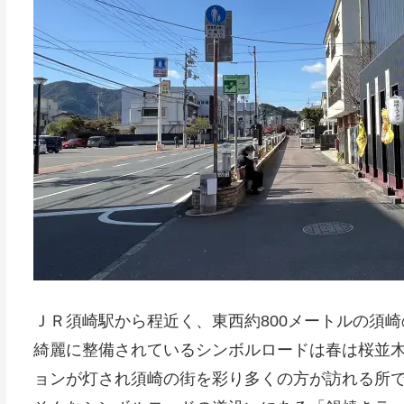
ＪＲ須崎駅から程近く、東西約800メートルの須
綺麗に整備されているシンボルロードは春は桜並
ョンが灯され須崎の街を彩り多くの方が訪れる所