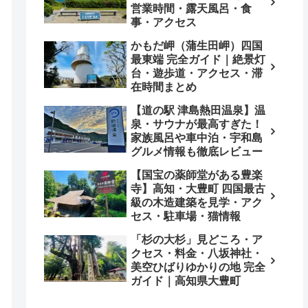
営業時間・露天風呂・食
事・アクセス
かもだ岬（蒲生田岬）四国
最東端 完全ガイド｜絶景灯
台・遊歩道・アクセス・滞
在時間まとめ
【道の駅 津島熱田温泉】温
泉・サウナが最高すぎた！
家族風呂や車中泊・宇和島
グルメ情報も徹底レビュー
【国宝の薬師堂がある豊楽
寺】高知・大豊町 四国最古
級の木造建築を見学・アク
セス・駐車場・猫情報
「杉の大杉」見どころ・ア
クセス・料金・八坂神社・
美空ひばりゆかりの地 完全
ガイド｜高知県大豊町