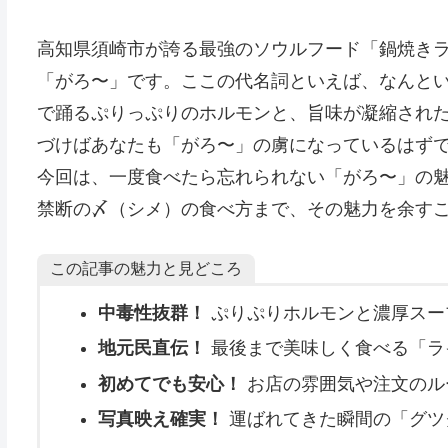
高知県須崎市が誇る最強のソウルフード「鍋焼き
「がろ〜」です。ここの代名詞といえば、なんと
で踊るぷりっぷりのホルモンと、旨味が凝縮され
づけばあなたも「がろ〜」の虜になっているはず
今回は、一度食べたら忘れられない「がろ〜」の
禁断の〆（シメ）の食べ方まで、その魅力を余す
この記事の魅力と見どころ
中毒性抜群！
ぷりぷりホルモンと濃厚スー
地元民直伝！
最後まで美味しく食べる「ラ
初めてでも安心！
お店の雰囲気や注文のル
写真映え確実！
運ばれてきた瞬間の「グツ