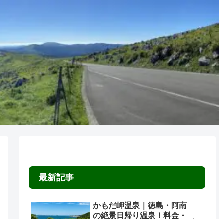
最新記事
かもだ岬温泉｜徳島・阿南
の絶景日帰り温泉！料金・