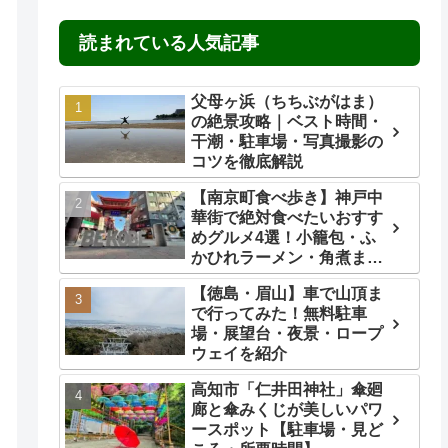
読まれている人気記事
父母ヶ浜（ちちぶがはま）
の絶景攻略｜ベスト時間・
干潮・駐車場・写真撮影の
コツを徹底解説
【南京町食べ歩き】神戸中
華街で絶対食べたいおすす
めグルメ4選！小籠包・ふ
かひれラーメン・角煮ま
ん・ごま団子を実食レビュ
【徳島・眉山】車で山頂ま
ー
で行ってみた！無料駐車
場・展望台・夜景・ロープ
ウェイを紹介
高知市「仁井田神社」傘廻
廊と傘みくじが美しいパワ
ースポット【駐車場・見ど