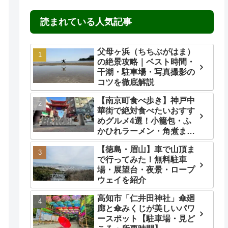
読まれている人気記事
父母ヶ浜（ちちぶがはま）
の絶景攻略｜ベスト時間・
干潮・駐車場・写真撮影の
コツを徹底解説
【南京町食べ歩き】神戸中
華街で絶対食べたいおすす
めグルメ4選！小籠包・ふ
かひれラーメン・角煮ま
ん・ごま団子を実食レビュ
【徳島・眉山】車で山頂ま
ー
で行ってみた！無料駐車
場・展望台・夜景・ロープ
ウェイを紹介
高知市「仁井田神社」傘廻
廊と傘みくじが美しいパワ
ースポット【駐車場・見ど