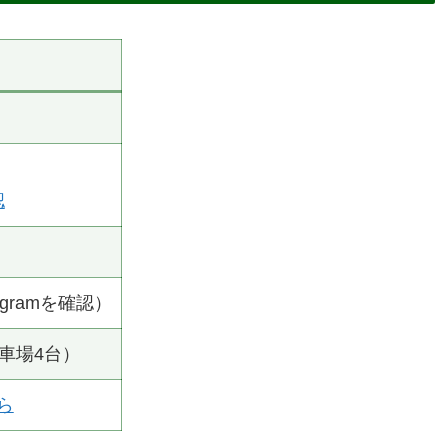
認
gramを確認）
車場4台）
ちら