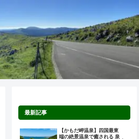
最新記事
【かもだ岬温泉】四国最東
端の絶景温泉で癒される 泉