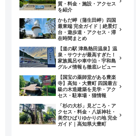
質・料金・施設・アクセス
を紹介
かもだ岬（蒲生田岬）四国
最東端 完全ガイド｜絶景灯
台・遊歩道・アクセス・滞
在時間まとめ
【道の駅 津島熱田温泉】温
泉・サウナが最高すぎた！
家族風呂や車中泊・宇和島
グルメ情報も徹底レビュー
【国宝の薬師堂がある豊楽
寺】高知・大豊町 四国最古
級の木造建築を見学・アク
セス・駐車場・猫情報
「杉の大杉」見どころ・ア
クセス・料金・八坂神社・
美空ひばりゆかりの地 完全
ガイド｜高知県大豊町