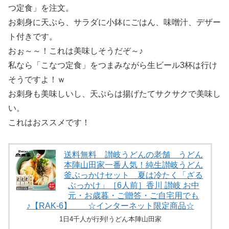
つ定食」を注文。
お刺身に天ぷら、サラダに小鉢にごはん、味噌汁、デザー
ト付きです。
おぉ～～！これは美味しそうだぞ～♪
私なら「こなつ定食」をつまみながら生ビール3杯は行け
そうですよ！ｗ
お刺身も美味しいし、天ぷらは揚げたてサクサクで美味し
い。
これはおススメです！
送料無料 讃岐うどんの老舗 うどん
本陣山田家一番人気！純生讃岐うどん
釜ぶっかけセット 夏は冷たく「ざる
ぶっかけ」［6人前］香川 讃岐 お中
元・お歳暮・ご贈答・ご自宅用でも
♪【RAK-6】 ☆インターネット限定商品☆
1日4千人が行列!うどん本陣山田家