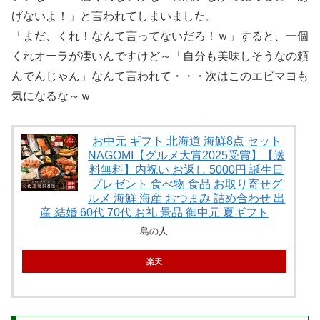
げないよ！」と言われてしまいました。
「まだ、くれ！なんて言ってないだろ！ｗ」すると、一個
くれオーラが凄いんですけど～「自分も美味しそうなの頼
んでんじゃん」なんて言われて・・・次はこのエビマヨも
気になるな～ｗ
お中元 ギフト 北海道 海鮮8点 セット
NAGOMI【グルメ大賞2025受賞】【送
料無料】内祝い お返し 5000円 誕生日
プレゼント 食べ物 食品 お取り寄せグ
ルメ 海鮮 海産 おつまみ 詰め合わせ 出
産 結婚 60代 70代 お礼 景品 御中元 夏ギフト
島の人
楽天