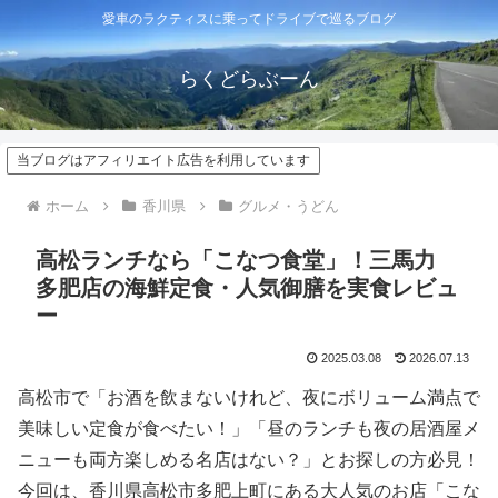
愛車のラクティスに乗ってドライブで巡るブログ
らくどらぶーん
当ブログはアフィリエイト広告を利用しています
ホーム
香川県
グルメ・うどん
高松ランチなら「こなつ食堂」！三馬力
多肥店の海鮮定食・人気御膳を実食レビュ
ー
2025.03.08
2026.07.13
高松市で「お酒を飲まないけれど、夜にボリューム満点で
美味しい定食が食べたい！」「昼のランチも夜の居酒屋メ
ニューも両方楽しめる名店はない？」とお探しの方必見！
今回は、香川県高松市多肥上町にある大人気のお店「こな