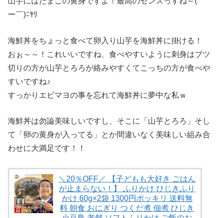
山芋にはたまごの黄身ですよ！最高のセンスっすね～(￣
ー￣)ﾆﾔﾘ
海鮮丼をちょっと食べて卵入り山芋を海鮮丼に掛ける！
おぉ～～！これいいですね、食べやすいように刺身はブツ
切りの方が山芋とろろが絡みやすくてこっちの方が食べや
すいですね♪
すっかりエビマヨの事を忘れて海鮮丼に夢中な私ｗ
海鮮丼は勿論美味しいですし、そこに「山芋とろろ」そし
て「卵の黄身が入ってる」とか間違いなく美味しい組み合
わせに大満足です！！
＼20％OFF／ 【子どもも大好き ごはん
が止まらない！】 ふりかけ ひじきふり
かけ 60g×2袋 1300円ポッキリ 送料無
料 朝食 おにぎり つくだ煮 佃煮 ひじき
小豆島 老舗 ソフトふりかけ ご飯のお