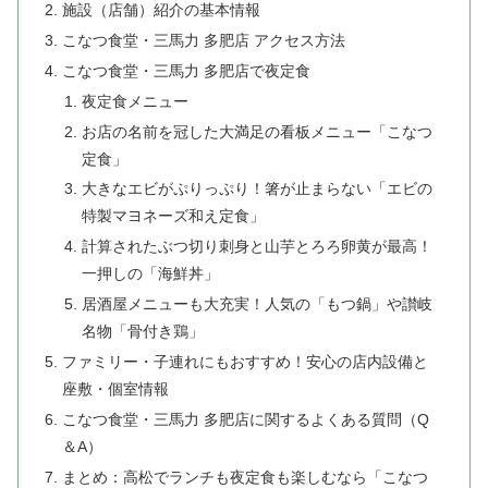
施設（店舗）紹介の基本情報
こなつ食堂・三馬力 多肥店 アクセス方法
こなつ食堂・三馬力 多肥店で夜定食
夜定食メニュー
お店の名前を冠した大満足の看板メニュー「こなつ
定食」
大きなエビがぷりっぷり！箸が止まらない「エビの
特製マヨネーズ和え定食」
計算されたぶつ切り刺身と山芋とろろ卵黄が最高！
一押しの「海鮮丼」
居酒屋メニューも大充実！人気の「もつ鍋」や讃岐
名物「骨付き鶏」
ファミリー・子連れにもおすすめ！安心の店内設備と
座敷・個室情報
こなつ食堂・三馬力 多肥店に関するよくある質問（Q
＆A）
まとめ：高松でランチも夜定食も楽しむなら「こなつ