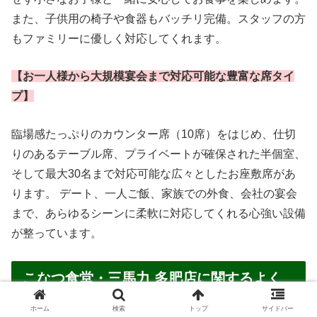
また、子供用の椅子や食器もバッチリ完備。スタッフの方
もファミリーに優しく対応してくれます。
【お一人様から大規模宴会まで対応可能な豊富な席タイ
プ】
臨場感たっぷりのカウンター席（10席）をはじめ、仕切
りのあるテーブル席、プライベートが確保された半個室、
そして最大30名まで対応可能な広々としたお座敷席があ
ります。 デート、一人ご飯、家族での外食、会社の宴会
まで、あらゆるシーンに柔軟に対応してくれる心強い設備
が整っています。
こなつ食堂・三馬力 多肥店に関するよく
ある質問（Q＆A）
ホーム
検索
トップ
サイドバー