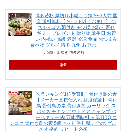
博多若杉 厚切り小腸もつ鍋2〜3人前 国
産 送料無料【2セット以上おまけ】 c1
ちゃんぽん麺付き モツ鍋 お取り寄せ
ギフト プレゼント 贈り物 誕生日 お祝
い 内祝い 高級 老舗 冷凍 食品 おつまみ
食べ物 グルメ 博多 九州 お中元
もつ鍋・水炊き 博多若杉
楽天
＼ランキング1位受賞!!／ 骨付き鳥の素
【メーカー直接仕入れ 鮮度保証】 骨付
鳥 骨付鳥の素 骨付き鳥 ガーリック ス
パイス チキン アウトドア キャンプ バ
ーベキュー 肉 万能調味料 人気 BBQ ニ
ンニク 骨付き鳥の素 5個セット 香川県 ご当地 グル
メ 本格的 リピート必須