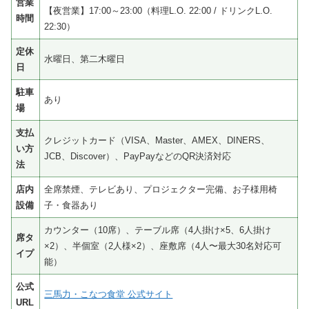
営業
【夜営業】17:00～23:00（料理L.O. 22:00 / ドリンクL.O.
時間
22:30）
定休
水曜日、第二木曜日
日
駐車
あり
場
支払
クレジットカード（VISA、Master、AMEX、DINERS、
い方
JCB、Discover）、PayPayなどのQR決済対応
法
店内
全席禁煙、テレビあり、プロジェクター完備、お子様用椅
設備
子・食器あり
カウンター（10席）、テーブル席（4人掛け×5、6人掛け
席タ
×2）、半個室（2人様×2）、座敷席（4人〜最大30名対応可
イプ
能）
公式
三馬力・こなつ食堂 公式サイト
URL