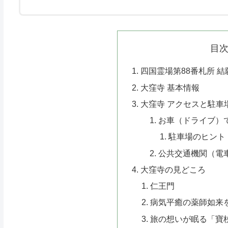
目
四国霊場第88番札所 
大窪寺 基本情報
大窪寺 アクセスと駐車
お車（ドライブ）
駐車場のヒント
公共交通機関（電
大窪寺の見どころ
仁王門
病気平癒の薬師如来
旅の想いが眠る「寶