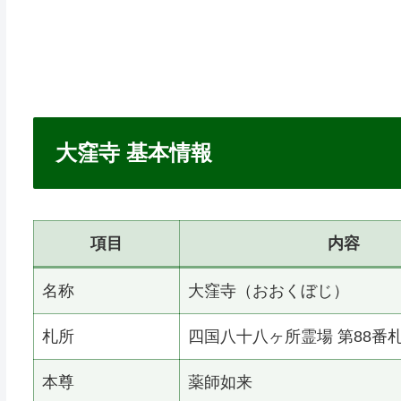
大窪寺 基本情報
項目
内容
名称
大窪寺（おおくぼじ）
札所
四国八十八ヶ所霊場 第88番
本尊
薬師如来