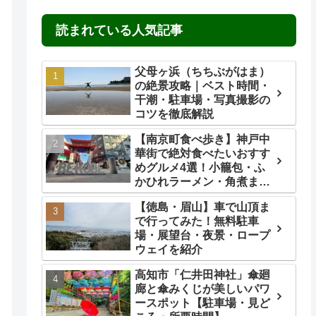
読まれている人気記事
父母ヶ浜（ちちぶがはま）
の絶景攻略｜ベスト時間・
干潮・駐車場・写真撮影の
コツを徹底解説
【南京町食べ歩き】神戸中
華街で絶対食べたいおすす
めグルメ4選！小籠包・ふ
かひれラーメン・角煮ま
ん・ごま団子を実食レビュ
【徳島・眉山】車で山頂ま
ー
で行ってみた！無料駐車
場・展望台・夜景・ロープ
ウェイを紹介
高知市「仁井田神社」傘廻
廊と傘みくじが美しいパワ
ースポット【駐車場・見ど