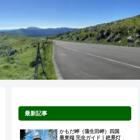
最新記事
かもだ岬（蒲生田岬）四国
最東端 完全ガイド｜絶景灯