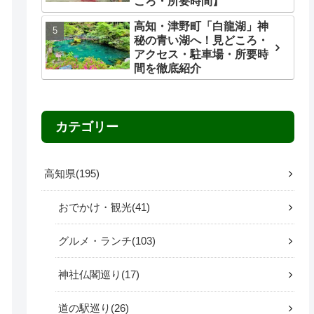
ころ・所要時間】
高知・津野町「白龍湖」神
秘の青い湖へ！見どころ・
アクセス・駐車場・所要時
間を徹底紹介
カテゴリー
高知県
195
おでかけ・観光
41
グルメ・ランチ
103
神社仏閣巡り
17
道の駅巡り
26