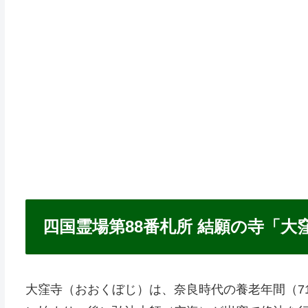
四国霊場第88番札所 結願の寺「大
大窪寺（おおくぼじ）は、奈良時代の養老年間（71