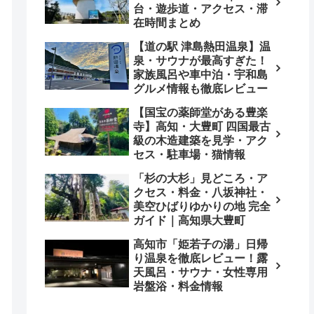
台・遊歩道・アクセス・滞
在時間まとめ
【道の駅 津島熱田温泉】温
泉・サウナが最高すぎた！
家族風呂や車中泊・宇和島
グルメ情報も徹底レビュー
【国宝の薬師堂がある豊楽
寺】高知・大豊町 四国最古
級の木造建築を見学・アク
セス・駐車場・猫情報
「杉の大杉」見どころ・ア
クセス・料金・八坂神社・
美空ひばりゆかりの地 完全
ガイド｜高知県大豊町
高知市「姫若子の湯」日帰
り温泉を徹底レビュー！露
天風呂・サウナ・女性専用
岩盤浴・料金情報