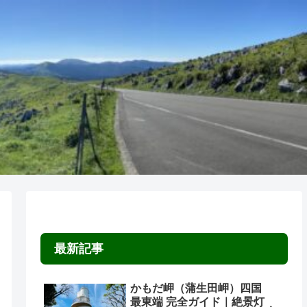
最新記事
かもだ岬（蒲生田岬）四国
最東端 完全ガイド｜絶景灯