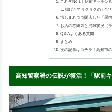
これぞNo.1！駅前キッチンK
揚げたてサクサクのカツ
惜しまれつつ閉店した「署
お店の雰囲気と混雑状況（
Q＆Aよくある質問
まとめ
次の記事はコチラ！高知市
高知警察署の伝説が復活！「駅前キッ