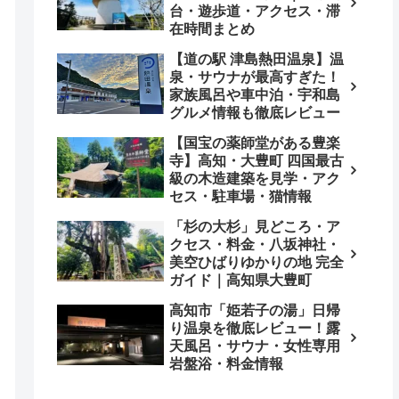
台・遊歩道・アクセス・滞
在時間まとめ
【道の駅 津島熱田温泉】温
泉・サウナが最高すぎた！
家族風呂や車中泊・宇和島
グルメ情報も徹底レビュー
【国宝の薬師堂がある豊楽
寺】高知・大豊町 四国最古
級の木造建築を見学・アク
セス・駐車場・猫情報
「杉の大杉」見どころ・ア
クセス・料金・八坂神社・
美空ひばりゆかりの地 完全
ガイド｜高知県大豊町
高知市「姫若子の湯」日帰
り温泉を徹底レビュー！露
天風呂・サウナ・女性専用
岩盤浴・料金情報