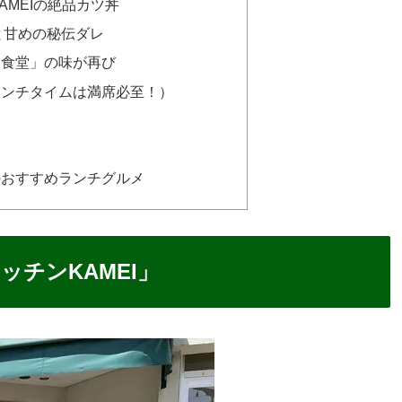
AMEIの絶品カツ丼
と甘めの秘伝ダレ
内食堂」の味が再び
ランチタイムは満席必至！）
のおすすめランチグルメ
チンKAMEI」