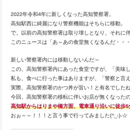
2022年令和4年に新しくなった高知警察署。
高知駅西に綺麗になり警察機能はそちらに移動。
で、以前の高知警察署は取り壊しとなり、それに
このニュースは「あ～あの食堂無くなるんだ・・
新しい警察署内には移動しないんだ～
この、高知警察署内にあった食堂ですが、「美味
私も、食べに行った事はありますが、「警察と言
実際、高知警察署のかつ丼が旨い！と有名でした
今回、高知警察署の移転に伴いお店が無くなった
高知駅からはりまや橋方面、電車通り沿いに徒歩5
おぉ～～！！！と言う事で行ってみました(^_-)-☆