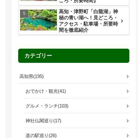
ころ・所要時間】
高知・津野町「白龍湖」神
秘の青い湖へ！見どころ・
アクセス・駐車場・所要時
間を徹底紹介
カテゴリー
高知県
195
おでかけ・観光
41
グルメ・ランチ
103
神社仏閣巡り
17
道の駅巡り
26