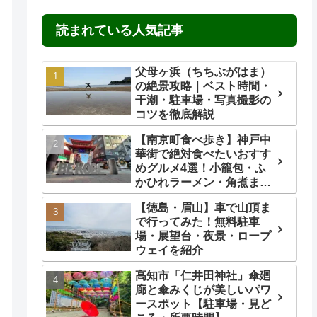
読まれている人気記事
父母ヶ浜（ちちぶがはま）
の絶景攻略｜ベスト時間・
干潮・駐車場・写真撮影の
コツを徹底解説
【南京町食べ歩き】神戸中
華街で絶対食べたいおすす
めグルメ4選！小籠包・ふ
かひれラーメン・角煮ま
ん・ごま団子を実食レビュ
【徳島・眉山】車で山頂ま
ー
で行ってみた！無料駐車
場・展望台・夜景・ロープ
ウェイを紹介
高知市「仁井田神社」傘廻
廊と傘みくじが美しいパワ
ースポット【駐車場・見ど