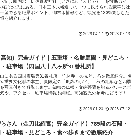
ら徒歩圏内の「伊佐爾波神社（いさにわじんじゃ）」を徹底ガイ
段の石段の先にある、日本三体八幡造りの一つに数えられる豪華な社
一望できる絶景ポイント、御朱印情報など、観光を120%楽しむた
報を紹介します。
2026.04.17
2026.07.13
（高知）完全ガイド｜五重塔・名勝庭園・見どころ・
・駐車場【四国八十八ヶ所31番札所】
山にある四国霊場第31番札所「竹林寺」の見どころを徹底紹介。名
や重要文化財の本堂、夏限定の「風鈴の小径」、秋の紅葉など四季
を写真付きで解説します。知恵の仏様・文殊菩薩を祀るパワースポ
気や、アクセス・駐車場情報も網羅。高知観光の参考にどうぞ！
2026.01.23
2026.07.12
らさん（金刀比羅宮）完全ガイド】785段の石段・
間・駐車場・見どころ・食べ歩きまで徹底紹介