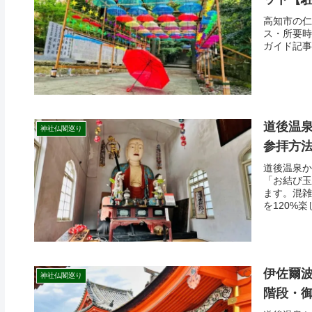
高知市の仁
ス・所要時
ガイド記事
道後温
神社仏閣巡り
参拝方
道後温泉か
「お結び玉
ます。混雑
を120%
伊佐爾波
神社仏閣巡り
階段・