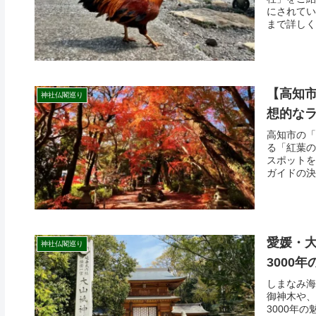
にされてい
まで詳しく
【高知市
神社仏閣巡り
想的な
高知市の「
る「紅葉の
スポットを
ガイドの決
愛媛・大
神社仏閣巡り
3000
しまなみ海
御神木や、
3000年