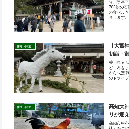
香川県琴平
785段の
の食べ歩き
介します。
【大宮
神社仏閣巡り
初詣・
香川県まん
どころをま
から限定御
のドライブ
高知大
神社仏閣巡り
リが迎
高知市中心
社」をご紹