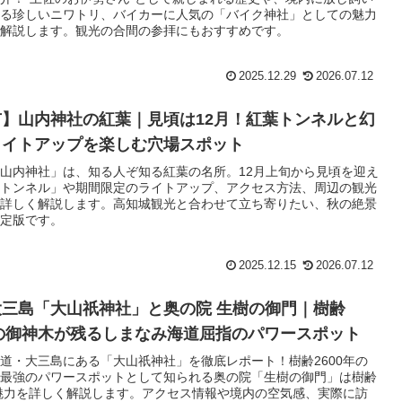
る珍しいニワトリ、バイカーに人気の「バイク神社」としての魅力
解説します。観光の合間の参拝にもおすすめです。
2025.12.29
2026.07.12
】山内神社の紅葉｜見頃は12月！紅葉トンネルと幻
ライトアップを楽しむ穴場スポット
山内神社」は、知る人ぞ知る紅葉の名所。12月上旬から見頃を迎え
トンネル」や期間限定のライトアップ、アクセス方法、周辺の観光
詳しく解説します。高知城観光と合わせて立ち寄りたい、秋の絶景
定版です。
2025.12.15
2026.07.12
三島「大山祇神社」と奥の院 生樹の御門｜樹齢
年の御神木が残るしまなみ海道屈指のパワースポット
道・大三島にある「大山祇神社」を徹底レポート！樹齢2600年の
最強のパワースポットとして知られる奥の院「生樹の御門」は樹齢
の魅力を詳しく解説します。アクセス情報や境内の空気感、実際に訪