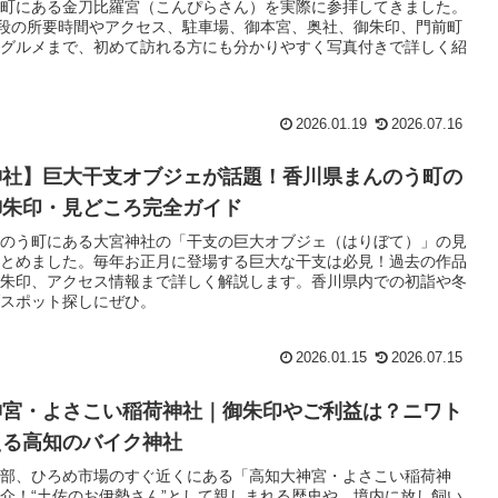
町にある金刀比羅宮（こんぴらさん）を実際に参拝してきました。
石段の所要時間やアクセス、駐車場、御本宮、奥社、御朱印、門前町
グルメまで、初めて訪れる方にも分かりやすく写真付きで詳しく紹
2026.01.19
2026.07.16
神社】巨大干支オブジェが話題！香川県まんのう町の
御朱印・見どころ完全ガイド
のう町にある大宮神社の「干支の巨大オブジェ（はりぼて）」の見
とめました。毎年お正月に登場する巨大な干支は必見！過去の作品
朱印、アクセス情報まで詳しく解説します。香川県内での初詣や冬
スポット探しにぜひ。
2026.01.15
2026.07.15
神宮・よさこい稲荷神社｜御朱印やご利益は？ニワト
える高知のバイク神社
部、ひろめ市場のすぐ近くにある「高知大神宮・よさこい稲荷神
介！“土佐のお伊勢さん”として親しまれる歴史や、境内に放し飼い