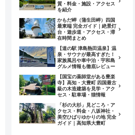
質・料金・施設・アクセス
を紹介
かもだ岬（蒲生田岬）四国
最東端 完全ガイド｜絶景灯
台・遊歩道・アクセス・滞
在時間まとめ
【道の駅 津島熱田温泉】温
泉・サウナが最高すぎた！
家族風呂や車中泊・宇和島
グルメ情報も徹底レビュー
【国宝の薬師堂がある豊楽
寺】高知・大豊町 四国最古
級の木造建築を見学・アク
セス・駐車場・猫情報
「杉の大杉」見どころ・ア
クセス・料金・八坂神社・
美空ひばりゆかりの地 完全
ガイド｜高知県大豊町