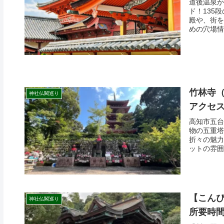
道後温泉か
ド！135
殿や、街を
めの穴場情
竹林寺
神社仏閣巡り
アクセス
高知市五台
物の五重塔
折々の魅力
ットの雰囲
【こんぴ
神社仏閣巡り
所要時