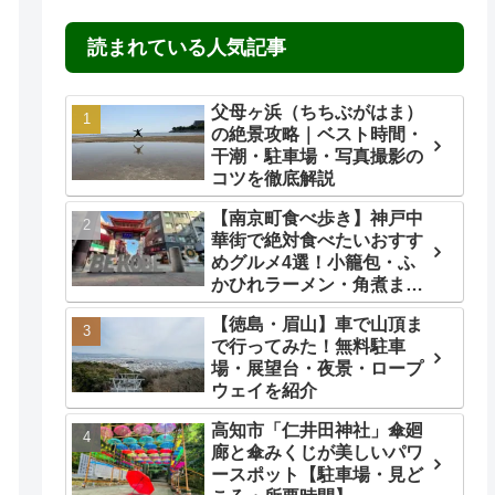
読まれている人気記事
父母ヶ浜（ちちぶがはま）
の絶景攻略｜ベスト時間・
干潮・駐車場・写真撮影の
コツを徹底解説
【南京町食べ歩き】神戸中
華街で絶対食べたいおすす
めグルメ4選！小籠包・ふ
かひれラーメン・角煮ま
ん・ごま団子を実食レビュ
【徳島・眉山】車で山頂ま
ー
で行ってみた！無料駐車
場・展望台・夜景・ロープ
ウェイを紹介
高知市「仁井田神社」傘廻
廊と傘みくじが美しいパワ
ースポット【駐車場・見ど