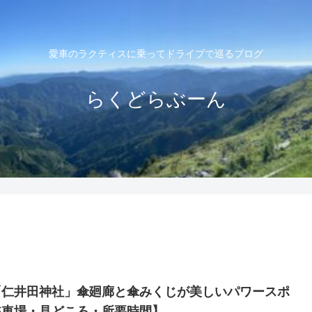
愛車のラクティスに乗ってドライブで巡るブログ
らくどらぶーん
「仁井田神社」傘廻廊と傘みくじが美しいパワースポ
駐車場・見どころ・所要時間】