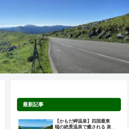
最新記事
【かもだ岬温泉】四国最東
端の絶景温泉で癒される 泉