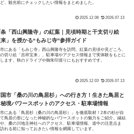
ど、観光前にチェックしたい情報をまとめました。
2025.12.08
2026.07.13
西条「西山興隆寺」の紅葉｜見頃時期と干支切り絵
来」を授かる“もみじ寺”参拝ガイド
市にある「もみじ寺」西山興隆寺を訪問。紅葉の見頃や見どころ、
の切り絵「吉祥宝来」、駐車場やアクセス情報まで実体験をもとに
します。秋のドライブや御朱印巡りにもおすすめです。
2025.12.03
2026.07.13
南国市「桑の川の鳥居杉」への行き方！生きた鳥居と
る秘境パワースポットのアクセス・駐車場情報
市にある「鳥居杉（桑の川の鳥居杉）」を徹底取材！2本の杉が自
て鳥居の形になった神秘的なパワースポットの魅力をご紹介。縁結
や、桑の川地主神社へのアクセス、駐車場情報、道中の注意点ま
訪れる前に知っておきたい情報を網羅しています。