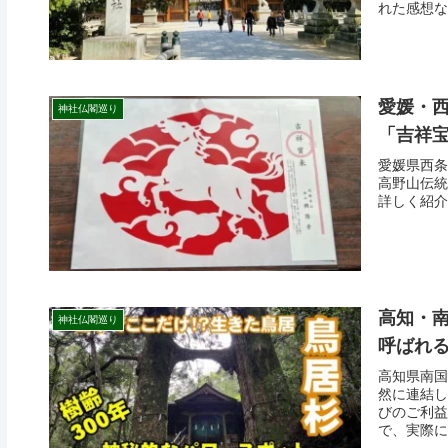
れた感想な
愛媛・
神社仏閣巡り
「吉祥宝
愛媛県西条
高野山伝統
詳しく紹介
高知・
神社仏閣巡り
呼ばれ
高知県南国
然に連結し
びのご利益
で、実際に