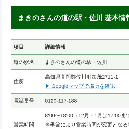
新しくできた道の駅には大人気レストラン、お土
公園があり大人から子供まで楽しめる道の駅とな
2023年に新設された「まきのさんの道の駅・佐川
道の駅の名前にもなっている「まきの（牧野）」
ら取った名前で、牧野富太郎博士の出身地が道の
国道33号線沿いにある道の駅で施設としてはそこ
感があり、牧野富太郎は植物学者と言う事で花を
駅です。