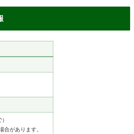
産物、地産直売所、おもちゃ博物館、芝生広場、遊具
っています。
」
は日本を代表する植物分類学者【牧野富太郎博士】か
駅がある「佐川町」になります。
まで大きくはないですが、開けた場所にあるので解放
使った看板や緑がキレイな芝生などを使い明るい道の