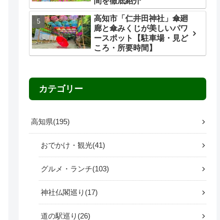
間を徹底紹介
高知市「仁井田神社」傘廻
廊と傘みくじが美しいパワ
ースポット【駐車場・見ど
ころ・所要時間】
カテゴリー
高知県
195
おでかけ・観光
41
グルメ・ランチ
103
神社仏閣巡り
17
道の駅巡り
26