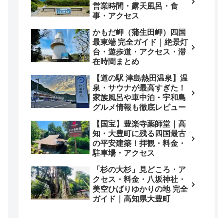
営業時間・露天風呂・食
事・アクセス
かもだ岬（蒲生田岬）四国
最東端 完全ガイド｜絶景灯
台・遊歩道・アクセス・滞
在時間まとめ
【道の駅 津島熱田温泉】温
泉・サウナが最高すぎた！
家族風呂や車中泊・宇和島
グルメ情報も徹底レビュー
【国宝】豊楽寺薬師堂｜高
知・大豊町に残る四国最古
の平安建築！拝観・料金・
駐車場・アクセス
「杉の大杉」見どころ・ア
クセス・料金・八坂神社・
美空ひばりゆかりの地 完全
ガイド｜高知県大豊町