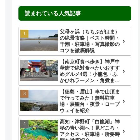
読まれている人気記事
父母ヶ浜（ちちぶがはま）
の絶景攻略｜ベスト時間・
干潮・駐車場・写真撮影の
コツを徹底解説
【南京町食べ歩き】神戸中
華街で絶対食べたいおすす
めグルメ4選！小籠包・ふ
かひれラーメン・角煮ま
ん・ごま団子を実食レビュ
【徳島・眉山】車で山頂ま
ー
で行ってみた！無料駐車
場・展望台・夜景・ロープ
ウェイを紹介
高知・津野町「白龍湖」神
秘の青い湖へ！見どころ・
アクセス・駐車場・所要時