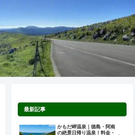
最新記事
かもだ岬温泉｜徳島・阿南
の絶景日帰り温泉！料金・