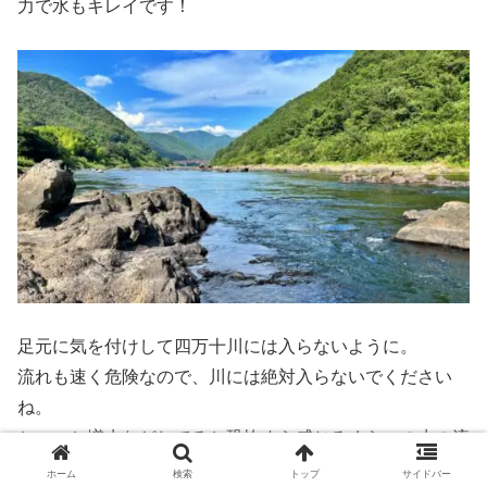
力で水もキレイです！
足元に気を付けして四万十川には入らないように。
流れも速く危険なので、川には絶対入らないでください
ね。
ちょっと増水などしてると恐怖すら感じるくらいの水の流
れなのでご注意ください。
ホーム
検索
トップ
サイドバー