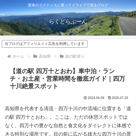
愛車のラクティスに乗ってドライブで巡るブログ
らくどらぶーん
当ブログはアフィリエイト広告を利用しています
ホーム
高知県
道の駅巡り
【道の駅 四万十とおわ】車中泊・ラン
チ・お土産・営業時間を徹底ガイド｜四万
十川絶景スポット
2024.06.09
2026.07.25
高知県を代表する清流・四万十川の中流域に位置する「道
の駅 四万十とおわ」。ここは、ただの休憩スポットでは
なく、四万十の豊かな自然と食文化をダイレクトに体感で
きる特別な場所です。目の前に広がる雄大な四万十川の景