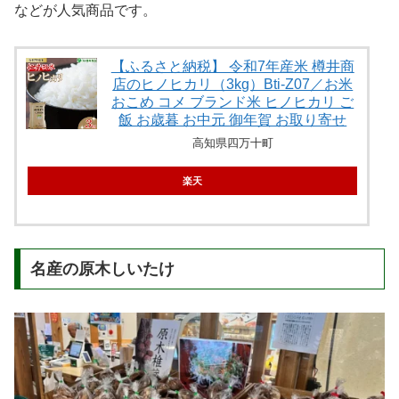
などが人気商品です。
【ふるさと納税】 令和7年産米 樽井商
店のヒノヒカリ（3kg）Bti-Z07／お米
おこめ コメ ブランド米 ヒノヒカリ ご
飯 お歳暮 お中元 御年賀 お取り寄せ
高知県四万十町
楽天
名産の原木しいたけ