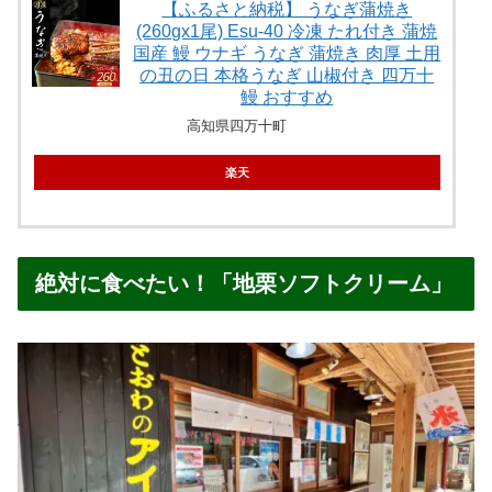
【ふるさと納税】 うなぎ蒲焼き
(260gx1尾) Esu-40 冷凍 たれ付き 蒲焼
国産 鰻 ウナギ うなぎ 蒲焼き 肉厚 土用
の丑の日 本格うなぎ 山椒付き 四万十
鰻 おすすめ
高知県四万十町
楽天
絶対に食べたい！「地栗ソフトクリーム」