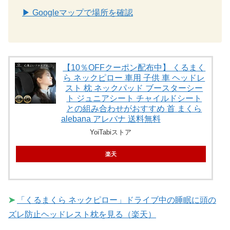
▶ Googleマップで場所を確認
【10％OFFクーポン配布中】 くるまく
ら ネックピロー 車用 子供 車 ヘッドレ
スト 枕 ネックパッド ブースターシー
ト ジュニアシート チャイルドシート
との組み合わせがおすすめ 首 まくら
alebana アレバナ 送料無料
YoiTabiストア
楽天
➤
「くるまくら ネックピロー」ドライブ中の睡眠に頭の
ズレ防止ヘッドレスト枕を見る（楽天）