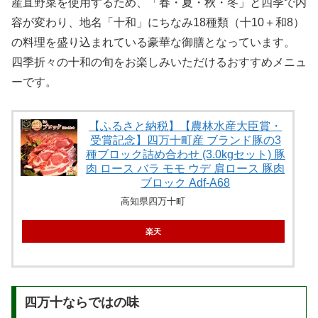
産直野菜を使用するため、「春・夏・秋・冬」と四季で内
容が変わり、地名「十和」にちなみ18種類（十10＋和8）
の料理を盛り込まれている豪華な御膳となっています。
四季折々の十和の旬をお楽しみいただけるおすすめメニュ
ーです。
【ふるさと納税】【農林水産大臣賞・
受賞記念】四万十町産 ブランド豚の3
種ブロック詰め合わせ (3.0kgセット) 豚
肉 ロース バラ モモ ウデ 肩ロース 豚肉
ブロック Adf-A68
高知県四万十町
楽天
四万十ならではの味