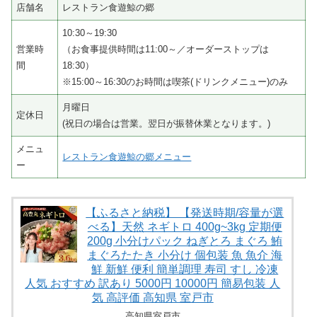
店舗名
レストラン食遊鯨の郷
10:30～19:30
営業時
（お食事提供時間は11:00～／オーダーストップは
間
18:30）
※15:00～16:30のお時間は喫茶(ドリンクメニュー)のみ
月曜日
定休日
(祝日の場合は営業。翌日が振替休業となります。)
メニュ
レストラン食遊鯨の郷メニュー
ー
【ふるさと納税】 【発送時期/容量が選
べる】天然 ネギトロ 400g~3kg 定期便
200g 小分けパック ねぎとろ まぐろ 鮪
まぐろたたき 小分け 個包装 魚 魚介 海
鮮 新鮮 便利 簡単調理 寿司 すし 冷凍
人気 おすすめ 訳あり 5000円 10000円 簡易包装 人
気 高評価 高知県 室戸市
高知県室戸市