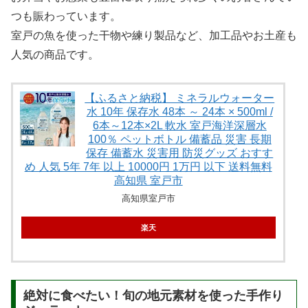
つも賑わっています。
室戸の魚を使った干物や練り製品など、加工品やお土産も
人気の商品です。
【ふるさと納税】 ミネラルウォーター
水 10年 保存水 48本 ～ 24本 × 500ml /
6本～12本×2L 軟水 室戸海洋深層水
100％ ペットボトル 備蓄品 災害 長期
保存 備蓄水 災害用 防災グッズ おすす
め 人気 5年 7年 以上 10000円 1万円 以下 送料無料
高知県 室戸市
高知県室戸市
楽天
絶対に食べたい！旬の地元素材を使った手作り