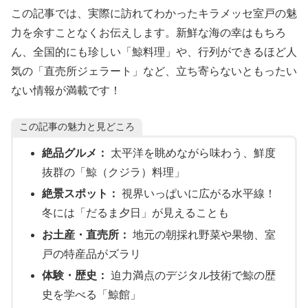
この記事では、実際に訪れてわかったキラメッセ室戸の魅
力を余すことなくお伝えします。新鮮な海の幸はもちろ
ん、全国的にも珍しい「鯨料理」や、行列ができるほど人
気の「直売所ジェラート」など、立ち寄らないともったい
ない情報が満載です！
この記事の魅力と見どころ
絶品グルメ：
太平洋を眺めながら味わう、鮮度
抜群の「鯨（クジラ）料理」
絶景スポット：
視界いっぱいに広がる水平線！
冬には「だるま夕日」が見えることも
お土産・直売所：
地元の朝採れ野菜や果物、室
戸の特産品がズラリ
体験・歴史：
迫力満点のデジタル技術で鯨の歴
史を学べる「鯨館」