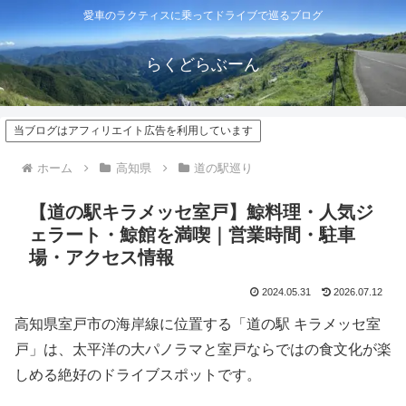
愛車のラクティスに乗ってドライブで巡るブログ
らくどらぶーん
当ブログはアフィリエイト広告を利用しています
ホーム
高知県
道の駅巡り
【道の駅キラメッセ室戸】鯨料理・人気ジ
ェラート・鯨館を満喫｜営業時間・駐車
場・アクセス情報
2024.05.31
2026.07.12
高知県室戸市の海岸線に位置する「道の駅 キラメッセ室
戸」は、太平洋の大パノラマと室戸ならではの食文化が楽
しめる絶好のドライブスポットです。