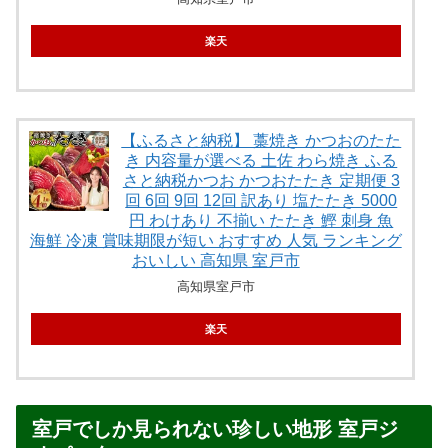
楽天
【ふるさと納税】 藁焼き かつおのたた
き 内容量が選べる 土佐 わら焼き ふる
さと納税かつお かつおたたき 定期便 3
回 6回 9回 12回 訳あり 塩たたき 5000
円 わけあり 不揃い たたき 鰹 刺身 魚
海鮮 冷凍 賞味期限が短い おすすめ 人気 ランキング
おいしい 高知県 室戸市
高知県室戸市
楽天
室戸でしか見られない珍しい地形 室戸ジ