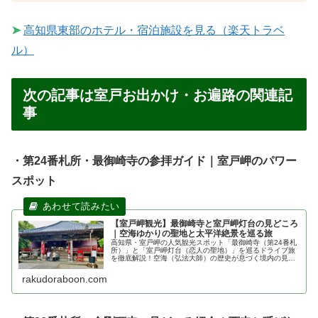
➤
高知県東部のホテル・宿泊施設を見る（楽天トラベ
ル）
次の記事は室戸お出かけ・お遍路の関連記
事
・第24番札所・最御崎寺の参拝ガイド｜室戸岬のパワー
スポット
【室戸岬観光】最御崎寺と室戸岬灯台の見どころ
｜空海ゆかりの聖地と太平洋絶景を巡る旅
高知県・室戸岬の人気観光スポット「最御崎寺（第24番札
所）」と「室戸岬灯台（恋人の聖地）」を巡るドライブ旅
を徹底解説！空海（弘法大師）の歴史が息づく境内の見ど
ころや、不思議な「鐘石」、日本最大級のレンズが輝く白
亜の灯台からの絶景パノラマ、駐車場情報まで、旅行に役
rakudoraboon.com
立つ情報を網羅してお届けします。