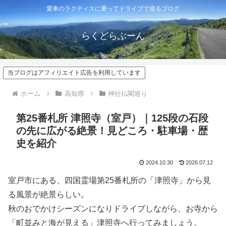
愛車のラクティスに乗ってドライブで巡るブログ
らくどらぶーん
当ブログはアフィリエイト広告を利用しています
ホーム
高知県
神社仏閣巡り
第25番札所 津照寺（室戸）｜125段の石段
の先に広がる絶景！見どころ・駐車場・歴
史を紹介
2024.10.30
2026.07.12
室戸市にある、四国霊場第25番札所の「津照寺」から見
る風景が絶景らしい。
秋のおでかけシーズンになりドライブしながら、お寺から
「町並みと海が見える」津照寺へ行ってみましょう。