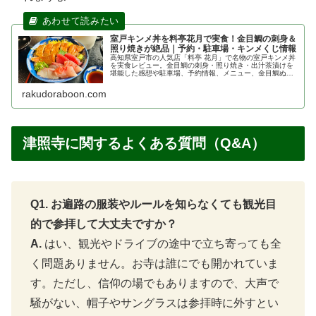
室戸キンメ丼を料亭花月で実食！金目鯛の刺身＆
照り焼きが絶品｜予約・駐車場・キンメくじ情報
高知県室戸市の人気店「料亭 花月」で名物の室戸キンメ丼
を実食レビュー。金目鯛の刺身・照り焼き・出汁茶漬けを
堪能した感想や駐車場、予約情報、メニュー、金目鯛ぬい
ぐるみくじまで詳しく紹介します。
rakudoraboon.com
津照寺に関するよくある質問（Q&A）
Q1. お遍路の服装やルールを知らなくても観光目
的で参拝して大丈夫ですか？
A.
はい、観光やドライブの途中で立ち寄っても全
く問題ありません。お寺は誰にでも開かれていま
す。ただし、信仰の場でもありますので、大声で
騒がない、帽子やサングラスは参拝時に外すとい