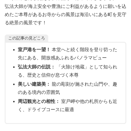
弘法大師が海上安全や豊漁にご利益があるように願いを込
めたご本尊があるお寺からの風景は海沿いにある町を見守
る絶景の風景です！
この記事の見どころ
室戸港を一望！
本堂へと続く階段を登り切った
先にある、開放感あふれるパノラマビュー
弘法大師の伝説：
「火除け地蔵」として知られ
る、歴史と信仰が息づく本尊
美しい建築美：
龍の彫刻が施された山門や、趣
のある境内の雰囲気
周辺観光との相性：
室戸岬や他の札所からも近
く、ドライブコースに最適