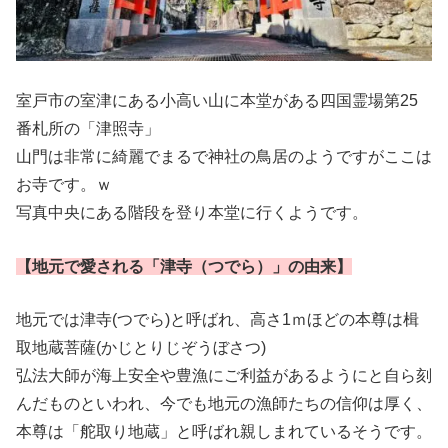
室戸市の室津にある小高い山に本堂がある四国霊場第25
番札所の「津照寺」
山門は非常に綺麗でまるで神社の鳥居のようですがここは
お寺です。ｗ
写真中央にある階段を登り本堂に行くようです。
【地元で愛される「津寺（つでら）」の由来】
地元では津寺(つでら)と呼ばれ、高さ1ｍほどの本尊は楫
取地蔵菩薩(かじとりじぞうぼさつ)
弘法大師が海上安全や豊漁にご利益があるようにと自ら刻
んだものといわれ、今でも地元の漁師たちの信仰は厚く、
本尊は「舵取り地蔵」と呼ばれ親しまれているそうです。