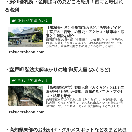
・第26番札所・金剛頂寺の見どころ紹介！西寺と呼ばれ
る名刹
【第26番札所】金剛頂寺の見どころ完全ガイド
｜室戸の「西寺」の歴史・アクセス・駐車場・厄
落とし階段を紹介
四国霊場第26番札所「金剛頂寺」の参拝ガイド。室戸岬の
西側に位置し「西寺」の名で知られる名刹の歴史や、一粒
万倍の釜、重要文化財などの見どころを詳しく紹介。アク
セス方法、駐車場、御朱印情報まで、お遍路の旅に役立つ
rakudoraboon.com
情報を凝縮しました。
・室戸岬 弘法大師ゆかりの地 御厨人窟 (みくろど)
【高知県室戸市】御厨人窟（みくろど）とは？空
海が悟りを開いた聖地｜洞窟の見どころ・アクセ
ス・絶景を紹介
高知県室戸市の「御厨人窟（みくろど）」を徹底解説！弘
法大師（空海）が修行し、その名の由来となった伝説の洞
窟の魅力や、アクセス、周辺の観光情報をまとめました。
空と海が織りなす聖地のエネルギーを感じたい方は必見の
rakudoraboon.com
ガイド記事です。
・高知県東部のお出かけ・グルメスポットなどをまとめま