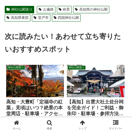
神社仏閣巡り
お遍路
絶景
高知県の神社仏閣
高知県東部
室戸市
四国神社仏閣
次に読みたい！あわせて立ち寄りた
いおすすめスポット
神社仏閣巡り
神社仏閣巡り
高知・大豊町「定福寺の紅
【高知】出雲大社土佐分祠
葉」見頃はいつ？絶景の本
を完全ガイド！ご利益・御
堂周辺・駐車場・アクセス
朱印・駐車場・参拝方法・
を紹介
見どころを紹介
高知県大豊町「定福寺」の紅葉を
高知県高知市にある「出雲大社土
徹底取材！見頃時期や本堂周辺の
佐分祠」を徹底ガイド！縁結びの
ホーム
検索
トップ
サイドバー
絶景ポイント、珍しい「笑い地
神様として有名な島根・出雲大社