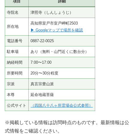
項目
詳細
寺院名
津照寺（しんしょうじ）
高知県室戸市室戸岬町2503
所在地
▶ Googleマップで場所を確認
電話番号
0887-22-0025
駐車場
あり（無料・山門近くに数台分）
納経時間
7:00〜17:00
所要時間
20分〜30分程度
宗派
真言宗豊山派
本尊
延命地蔵菩薩
公式サイト
（四国八十八ヶ所霊場会公式参照）
※掲載している情報は訪問時点のものです。最新情報は公
式情報をご確認ください。