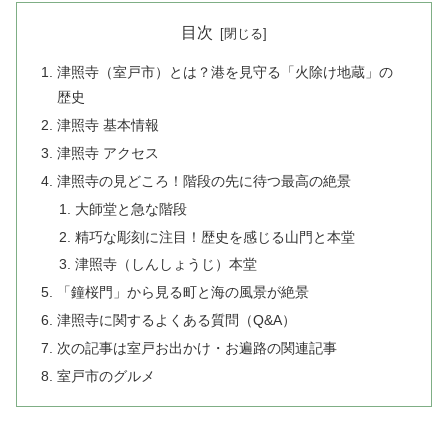
目次
津照寺（室戸市）とは？港を見守る「火除け地蔵」の
歴史
津照寺 基本情報
津照寺 アクセス
津照寺の見どころ！階段の先に待つ最高の絶景
大師堂と急な階段
精巧な彫刻に注目！歴史を感じる山門と本堂
津照寺（しんしょうじ）本堂
「鐘桜門」から見る町と海の風景が絶景
津照寺に関するよくある質問（Q&A）
次の記事は室戸お出かけ・お遍路の関連記事
室戸市のグルメ