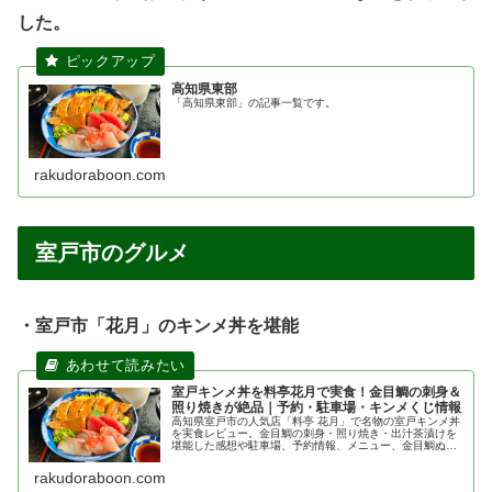
した。
高知県東部
「高知県東部」の記事一覧です。
rakudoraboon.com
室戸市のグルメ
・室戸市「花月」のキンメ丼を堪能
室戸キンメ丼を料亭花月で実食！金目鯛の刺身＆
照り焼きが絶品｜予約・駐車場・キンメくじ情報
高知県室戸市の人気店「料亭 花月」で名物の室戸キンメ丼
を実食レビュー。金目鯛の刺身・照り焼き・出汁茶漬けを
堪能した感想や駐車場、予約情報、メニュー、金目鯛ぬい
ぐるみくじまで詳しく紹介します。
rakudoraboon.com