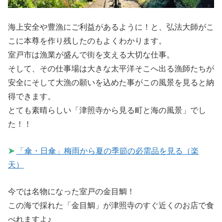
海上安全や豊漁にご利益があるように！と、弘法大師がこ
こに本尊を作り残したのもよくわかります。
室戸市は漁業が盛んで街を支える大切な仕事。
そして、その仕事場は大きな太平洋そこへ出る漁師たちが
安全にそして大漁の願いを込めた事がこの風景を見ると納
得できます。
とても素晴らしい「津照寺から見る町と海の風景」でし
た！！
➤
「傘・日傘」梅雨から夏の季節の必需品を見る（楽
天）
今では名物になった室戸の金目鯛！
この海で採れた「金目鯛」が津照寺のすぐ近くのお店で食
べれますよ♪