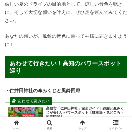
厳しい夏のドライブの目的地として、涼しい音色を聴き
に、そして大切な願いを叶えに、ぜひ足を運んでみてくだ
さい。
あなたの願いが、風鈴の音色に乗って神様に届きますよう
に！
あわせて行きたい！高知のパワースポット
巡り
・仁井田神社の傘みくじと風鈴回廊
高知市「仁井田神社」完全ガイド｜廻廊と傘みく
じが美しいパワースポット【駐車場・見どころ・
所要時間】
高知市の仁井田神社を徹底ガイド。廻廊・傘みくじ・御朱
印・駐車場・アクセス・所要時間・歴史・ご利益まで詳し
く解説。初めて訪れる人でも安心の観光ガイド記事です。
ホーム
検索
トップ
サイドバー