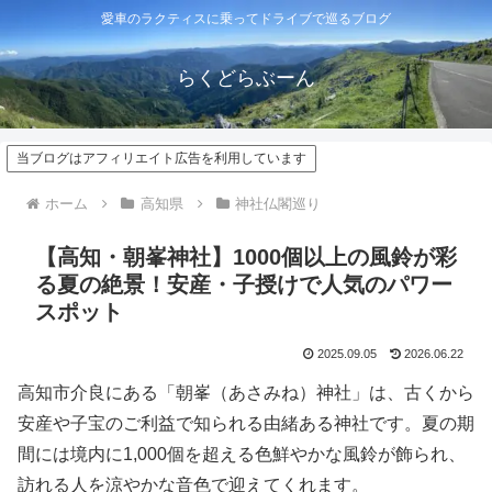
愛車のラクティスに乗ってドライブで巡るブログ
らくどらぶーん
当ブログはアフィリエイト広告を利用しています
ホーム
高知県
神社仏閣巡り
【高知・朝峯神社】1000個以上の風鈴が彩
る夏の絶景！安産・子授けで人気のパワー
スポット
2025.09.05
2026.06.22
高知市介良にある「朝峯（あさみね）神社」は、古くから
安産や子宝のご利益で知られる由緒ある神社です。夏の期
間には境内に1,000個を超える色鮮やかな風鈴が飾られ、
訪れる人を涼やかな音色で迎えてくれます。