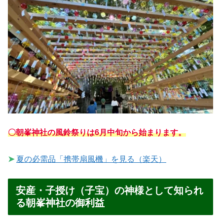
〇朝峯神社の風鈴祭りは6月中旬から始まります。
➤
夏の必需品「携帯扇風機」を見る（楽天）
安産・子授け（子宝）の神様として知られ
る朝峯神社の御利益