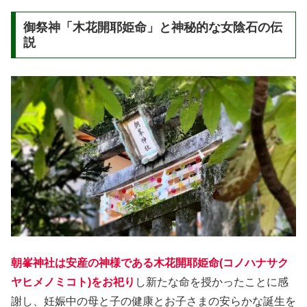
御祭神「木花開耶姫命」と神秘的な女陰石の伝
説
朝峯神社は安産の神様である木花開耶姫命(コノハナサク
ヤヒメノミコト)をお祀り
し新たな命を授かったことに感
謝し、妊娠中の母と子の健康とお子さまの安らかな誕生を