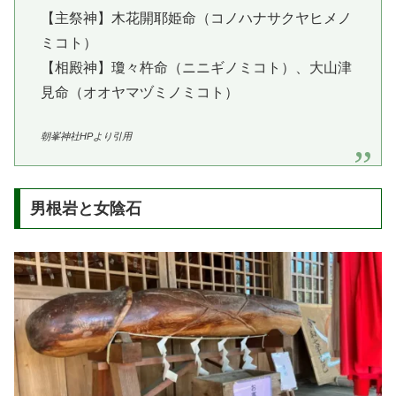
【主祭神】木花開耶姫命（コノハナサクヤヒメノ
ミコト）
【相殿神】瓊々杵命（ニニギノミコト）、大山津
見命（オオヤマヅミノミコト）
朝峯神社HPより引用
男根岩と女陰石