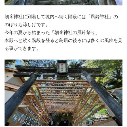
朝峯神社に到着して境内へ続く階段には「風鈴神社」の、
のぼりも涼しげです。
今年の夏から始まった「朝峯神社の風鈴祭り」
本殿へと続く階段を登ると鳥居の後ろには多くの風鈴を見
る事ができます。