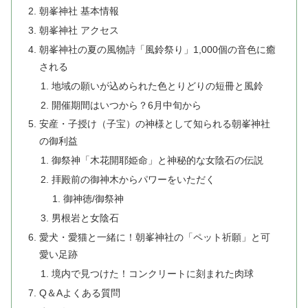
朝峯神社 基本情報
朝峯神社 アクセス
朝峯神社の夏の風物詩「風鈴祭り」1,000個の音色に癒
される
地域の願いが込められた色とりどりの短冊と風鈴
開催期間はいつから？6月中旬から
安産・子授け（子宝）の神様として知られる朝峯神社
の御利益
御祭神「木花開耶姫命」と神秘的な女陰石の伝説
拝殿前の御神木からパワーをいただく
御神徳/御祭神
男根岩と女陰石
愛犬・愛猫と一緒に！朝峯神社の「ペット祈願」と可
愛い足跡
境内で見つけた！コンクリートに刻まれた肉球
Q＆Aよくある質問