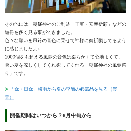
その他には、朝峯神社のご利益「子宝・安産祈願」などの
短冊を多く見る事ができました。
色々な願いを風鈴の音色に乗せて神様に御祈願してるよう
に感じましたよ♪
1000個をも超える風鈴の音色は柔らかくて心地よくて、
暑い夏を涼しくしてくれ癒してくれる「朝峯神社の風鈴祭
り」です。
➤
「傘・日傘」梅雨から夏の季節の必需品を見る（楽
天）
開催期間はいつから？6月中旬から