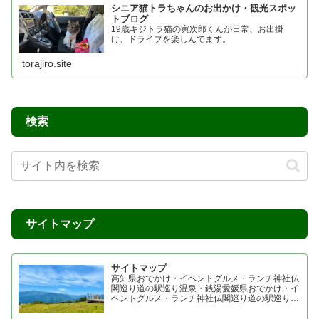
シニア猫トラちゃんのお出かけ・観光スポッ
トブログ
19歳キジトラ猫の寅次郎くんが日常、お出掛
け、ドライブを楽しんでます。
torajiro.site
検索
サイトマップ
サイトマップ
高知県おでかけ・イベントグルメ・ランチ神社仏
閣巡り道の駅巡り温泉・銭湯愛媛県おでかけ・イ
ベントグルメ・ランチ神社仏閣巡り道の駅巡り温
泉・銭湯香川県おでかけ・イベントグルメ・ラン
チ神社仏閣巡り四国霊場 七ヶ所まいり 四国プチ