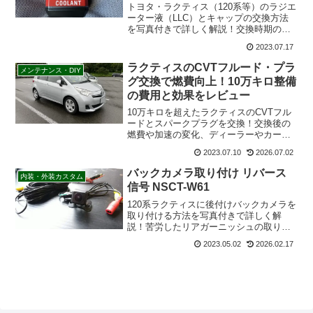
トヨタ・ラクティス（120系等）のラジエ
ーター液（LLC）とキャップの交換方法
を写真付きで詳しく解説！交換時期の目
安や純正スーパーロングライフクーラン
2023.07.17
トの希釈率、DIYでのエア抜き手順、かか
った費用まで紹介。オーバーヒート防止
ラクティスのCVTフルード・プラ
メンテナンス・DIY
のメンテナンスに必見です。
グ交換で燃費向上！10万キロ整備
の費用と効果をレビュー
10万キロを超えたラクティスのCVTフル
ードとスパークプラグを交換！交換後の
燃費や加速の変化、ディーラーやカー用
品店での費用相場を詳しく解説します。
2023.07.10
2026.07.02
「最近燃費が落ちた」「メンテナンス時
期がわからない」というオーナー必見の
バックカメラ取り付け リバース
内装・外装カスタム
リフレッシュ整備記録です。
信号 NSCT-W61
120系ラクティスに後付けバックカメラを
取り付ける方法を写真付きで詳しく解
説！苦労したリアガーニッシュの取り外
しや、ナビ裏からのリバース信号の取り
2023.05.02
2026.02.17
出し、トヨタ純正ナビ（NSCT-W61）の
バックカメラ設定まで、DIYで役立つ情報
を網羅しています。