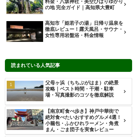
料金・八坂神社・美空ひばりゆかり
の地 完全ガイド｜高知県大豊町
高知市「姫若子の湯」日帰り温泉を
徹底レビュー！露天風呂・サウナ・
女性専用岩盤浴・料金情報
読まれている人気記事
父母ヶ浜（ちちぶがはま）の絶景
攻略｜ベスト時間・干潮・駐車
場・写真撮影のコツを徹底解説
【南京町食べ歩き】神戸中華街で
絶対食べたいおすすめグルメ4選！
小籠包・ふかひれラーメン・角煮
まん・ごま団子を実食レビュー