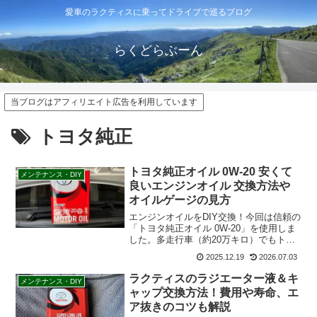
愛車のラクティスに乗ってドライブで巡るブログ
らくどらぶーん
当ブログはアフィリエイト広告を利用しています
トヨタ純正
トヨタ純正オイル 0W-20 安くて
メンテナンス・DIY
良いエンジンオイル 交換方法や
オイルゲージの見方
エンジンオイルをDIY交換！今回は信頼の
「トヨタ純正オイル 0W-20」を使用しま
した。多走行車（約20万キロ）でもトラ
ブルなく走るためのオイル選びや、実際
2025.12.19
2026.07.03
に交換して感じたエンジン音の変化など
を解説。自分でお得にメンテナンスした
ラクティスのラジエーター液＆キ
メンテナンス・DIY
い方必見です。
ャップ交換方法！費用や寿命、エ
ア抜きのコツも解説