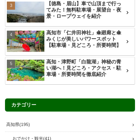
【徳島・眉山】車で山頂まで行っ
てみた！無料駐車場・展望台・夜
景・ロープウェイを紹介
高知市「仁井田神社」傘廻廊と傘
みくじが美しいパワースポット
【駐車場・見どころ・所要時間】
高知・津野町「白龍湖」神秘の青
い湖へ！見どころ・アクセス・駐
車場・所要時間を徹底紹介
カテゴリー
高知県
195
おでかけ・観光
41