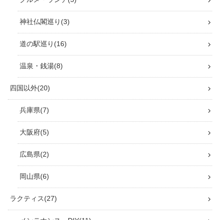
神社仏閣巡り
3
道の駅巡り
16
温泉・銭湯
8
四国以外
20
兵庫県
7
大阪府
5
広島県
2
岡山県
6
ラクティス
27