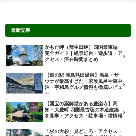
最新記事
かもだ岬（蒲生田岬）四国最東端
完全ガイド｜絶景灯台・遊歩道・ア
クセス・滞在時間まとめ
【道の駅 津島熱田温泉】温泉・サ
ウナが最高すぎた！家族風呂や車中
泊・宇和島グルメ情報も徹底レビュ
ー
【国宝の薬師堂がある豊楽寺】高
知・大豊町 四国最古級の木造建築
を見学・アクセス・駐車場・猫情報
「杉の大杉」見どころ・アクセス・