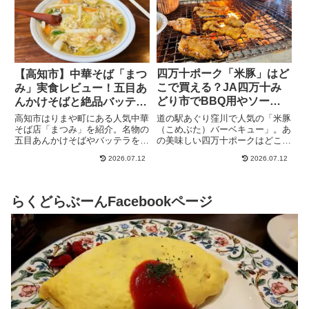
で楽しめる高知モーニングの新定
いを探している方は必見です。
番をチェック！
四万十ポーク「米豚」はど
【高知市】中華そば「まつ
こで買える？JA四万十み
み」実食レビュー！五目あ
どり市でBBQ用やソーセ
んかけそばと絶品バッテラ
ージを購入！
が人気の名店
道の駅あぐり窪川で人気の「米豚
高知市はりまや町にある人気中華
（こめぶた）バーベキュー」。あ
そば店「まつみ」を紹介。名物の
の美味しい四万十ポークはどこで
五目あんかけそばやバッテラを実
買える？答えは近くの「JA四万
食レビューしました。メニュー、
2026.07.12
2026.07.12
十みどり市」！実際に精肉やソー
アクセス、営業時間、駐車場情報
セージを購入しBBQで実食した
も掲載。高知で美味しい中華そば
感想をブログで紹介。アクセスや
を探している方必見です。
お弁当情報も満載です。
らくどらぶーんFacebookページ