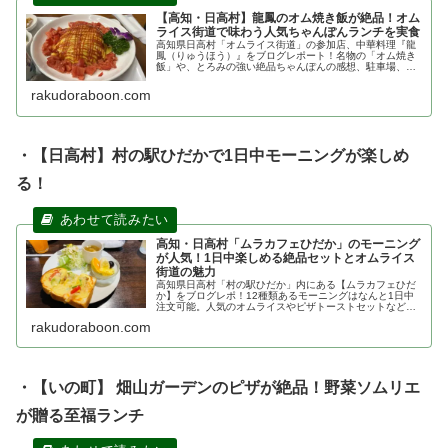
【高知・日高村】龍鳳のオム焼き飯が絶品！オム
ライス街道で味わう人気ちゃんぽんランチを実食
高知県日高村「オムライス街道」の参加店、中華料理『龍
鳳（りゅうほう）』をブログレポート！名物の「オム焼き
飯」や、とろみの強い絶品ちゃんぽんの感想、駐車場、メ
ニュー情報を詳しく紹介します。日高村でランチをお探し
の方は必見です。
rakudoraboon.com
・【日高村】村の駅ひだかで1日中モーニングが楽しめ
る！
高知・日高村「ムラカフェひだか」のモーニング
が人気！1日中楽しめる絶品セットとオムライス
街道の魅力
高知県日高村「村の駅ひだか」内にある【ムラカフェひだ
か】をブログレポ！12種類あるモーニングはなんと1日中
注文可能。人気のオムライスやピザトーストセットなど、
実際に訪れて感じた魅力やアクセス、営業時間を詳しく解
rakudoraboon.com
説します。ドライブの休憩にも最適！
・【いの町】 畑山ガーデンのピザが絶品！野菜ソムリエ
が贈る至福ランチ