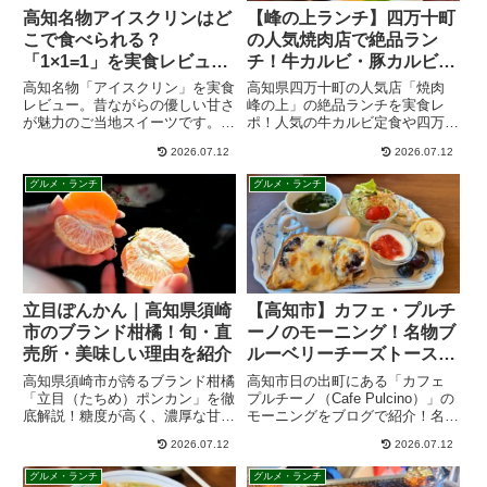
高知名物アイスクリンはど
【峰の上ランチ】四万十町
こで食べられる？
の人気焼肉店で絶品ラン
「1×1=1」を実食レビュ
チ！牛カルビ・豚カルビ定
ー！味・値段・ソフトクリ
食を実食レビュー
高知名物「アイスクリン」を実食
高知県四万十町の人気店「焼肉
ームとの違いを紹介
レビュー。昔ながらの優しい甘さ
峰の上」の絶品ランチを実食レ
が魅力のご当地スイーツです。ア
ポ！人気の牛カルビ定食や四万十
イスクリームとの違いや歴史、販
ポーク（米豚）の旨味が詰まった
2026.07.12
2026.07.12
売場所、値段、食べた感想を詳し
豚カルビ定食の魅力を紹介。混雑
く紹介します。高知観光や食べ歩
を避ける狙い目の時間帯や、四万
グルメ・ランチ
グルメ・ランチ
きの参考にどうぞ。
十町中央ICからのアクセス、駐車
場情報などドライブに役立つ情報
満載！
【高知市】カフェ・プルチ
立目ぽんかん｜高知県須崎
ーノのモーニング！名物ブ
市のブランド柑橘！旬・直
ルーベリーチーズトースト
売所・美味しい理由を紹介
を実食レビュー｜駐車場・
高知市日の出町にある「カフェ
高知県須崎市が誇るブランド柑橘
営業時間も紹介
プルチーノ（Cafe Pulcino）」の
「立目（たちめ）ポンカン」を徹
モーニングをブログで紹介！名物
底解説！糖度が高く、濃厚な甘み
のブルーベリーチーズトーストや
と爽やかな香りが特徴の立目産ポ
2026.07.12
2026.07.12
ハニーチーズトーストの感想、こ
ンカンの旬の時期や、贈り物にも
だわりの国産ワイン、駐車場情報
喜ばれる理由、美味しい見分け方
グルメ・ランチ
グルメ・ランチ
まで詳しく解説します。13時ま
をご紹介します。冬の贅沢な味わ