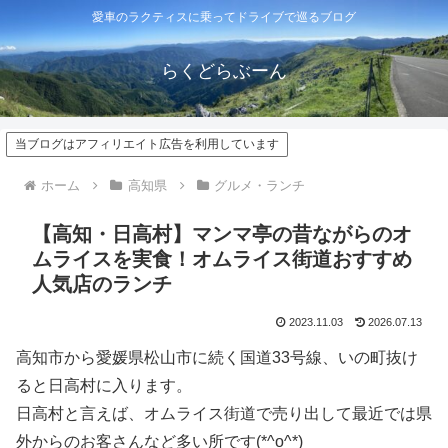
愛車のラクティスに乗ってドライブで巡るブログ
らくどらぶーん
当ブログはアフィリエイト広告を利用しています
ホーム
高知県
グルメ・ランチ
【高知・日高村】マンマ亭の昔ながらのオ
ムライスを実食！オムライス街道おすすめ
人気店のランチ
2023.11.03
2026.07.13
高知市から愛媛県松山市に続く国道33号線、いの町抜け
ると日高村に入ります。
日高村と言えば、オムライス街道で売り出して最近では県
外からのお客さんなど多い所です(*^o^*)