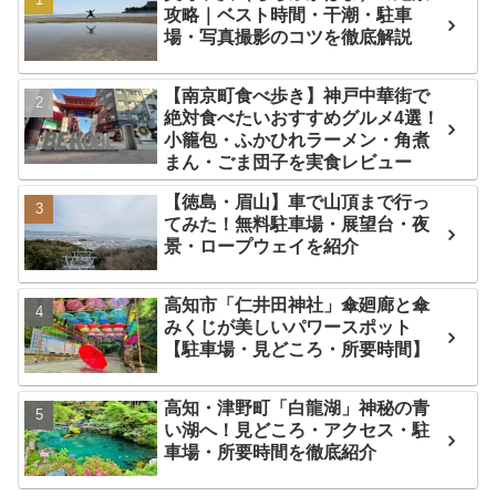
攻略｜ベスト時間・干潮・駐車
場・写真撮影のコツを徹底解説
【南京町食べ歩き】神戸中華街で
絶対食べたいおすすめグルメ4選！
小籠包・ふかひれラーメン・角煮
まん・ごま団子を実食レビュー
【徳島・眉山】車で山頂まで行っ
てみた！無料駐車場・展望台・夜
景・ロープウェイを紹介
高知市「仁井田神社」傘廻廊と傘
みくじが美しいパワースポット
【駐車場・見どころ・所要時間】
高知・津野町「白龍湖」神秘の青
い湖へ！見どころ・アクセス・駐
車場・所要時間を徹底紹介