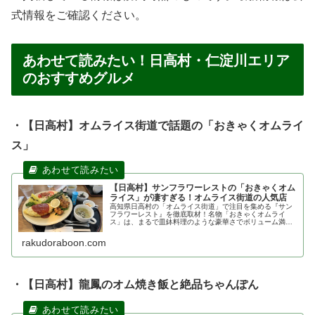
式情報をご確認ください。
あわせて読みたい！日高村・仁淀川エリア
のおすすめグルメ
・【日高村】オムライス街道で話題の「おきゃくオムライ
ス」
【日高村】サンフラワーレストの「おきゃくオム
ライス」が凄すぎる！オムライス街道の人気店
高知県日高村の「オムライス街道」で注目を集める『サン
フラワーレスト』を徹底取材！名物「おきゃくオムライ
ス」は、まるで皿鉢料理のような豪華さでボリューム満
点。店内の雰囲気やメニュー、アクセス情報をブログで詳
しくご紹介します。日高村ランチにおす...
rakudoraboon.com
・【日高村】龍鳳のオム焼き飯と絶品ちゃんぽん