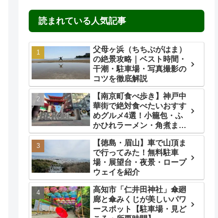
読まれている人気記事
父母ヶ浜（ちちぶがはま）
の絶景攻略｜ベスト時間・
干潮・駐車場・写真撮影の
コツを徹底解説
【南京町食べ歩き】神戸中
華街で絶対食べたいおすす
めグルメ4選！小籠包・ふ
かひれラーメン・角煮ま
ん・ごま団子を実食レビュ
【徳島・眉山】車で山頂ま
ー
で行ってみた！無料駐車
場・展望台・夜景・ロープ
ウェイを紹介
高知市「仁井田神社」傘廻
廊と傘みくじが美しいパワ
ースポット【駐車場・見ど