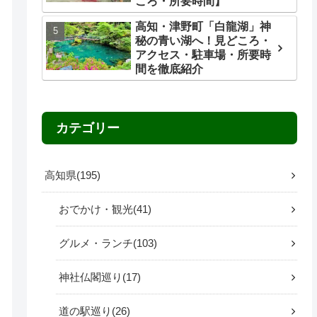
ころ・所要時間】
高知・津野町「白龍湖」神
秘の青い湖へ！見どころ・
アクセス・駐車場・所要時
間を徹底紹介
カテゴリー
高知県
195
おでかけ・観光
41
グルメ・ランチ
103
神社仏閣巡り
17
道の駅巡り
26