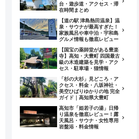
台・遊歩道・アクセス・滞
在時間まとめ
【道の駅 津島熱田温泉】温
泉・サウナが最高すぎた！
家族風呂や車中泊・宇和島
グルメ情報も徹底レビュー
【国宝の薬師堂がある豊楽
寺】高知・大豊町 四国最古
級の木造建築を見学・アク
セス・駐車場・猫情報
「杉の大杉」見どころ・ア
クセス・料金・八坂神社・
美空ひばりゆかりの地 完全
ガイド｜高知県大豊町
高知市「姫若子の湯」日帰
り温泉を徹底レビュー！露
天風呂・サウナ・女性専用
岩盤浴・料金情報