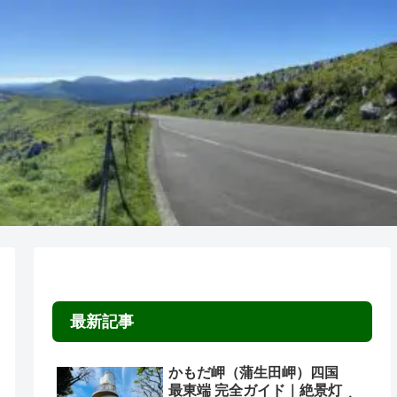
最新記事
かもだ岬（蒲生田岬）四国
最東端 完全ガイド｜絶景灯