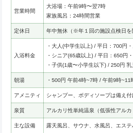
大浴場：午前9時〜翌7時
営業時間
家族風呂：24時間営業
定休日
年中無休（※年１回の施設点検日を
・大人(中学生以上) / 平日：700円
入浴料金
・シニア(65歳以上) / 平日：650円
・子供(1歳〜小学生以下) / 250円 乳
朝湯
・500円 午前4時~7時 / 午前9時~11
アメニティ
シャンプー、ボディソープは備え付
泉質
アルカリ性単純温泉（低張性アルカ
主な設備
露天風呂、サウナ、水風呂、エステ