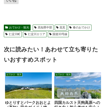
いいね
おでかけ・観光
高知県中部
花見
春のおでかけ
仁淀川町
仁淀川エリア
国道33号線
次に読みたい！あわせて立ち寄りた
いおすすめスポット
おでかけ・観光
おでかけ・観光
四国カルスト天狗高原への
ゆとりすとパークおおとよ