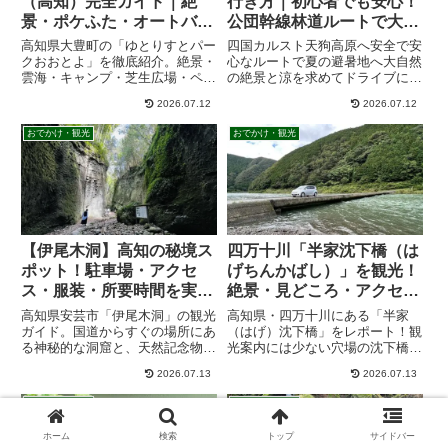
行き方｜初心者でも安心！
（高知）完全ガイド｜絶
公団幹線林道ルートで大野
景・ポケふた・オートバイ
ヶ原まで絶景ドライブ
神社・ペット・アクセス情
四国カルスト天狗高原へ安全で安
高知県大豊町の「ゆとりすとパー
報
心なルートで夏の避暑地へ大自然
クおおとよ」を徹底紹介。絶景・
の絶景と涼を求めてドライブに出
雲海・キャンプ・芝生広場・ペッ
かけよう。愛猫のトラちゃんも一
ト連れ情報・アクセス・駐車場ま
2026.07.12
2026.07.12
緒にお出かけして夏の終わりのド
で、実際に訪れた体験をもとに詳
ライブを楽しみました♪最短ルー
しく解説します。高知ドライブや
おでかけ・観光
おでかけ・観光
トや安全なルートの動画も紹介し
家族旅行にもおすすめです。
ています。
【伊尾木洞】高知の秘境ス
四万十川「半家沈下橋（は
ポット！駐車場・アクセ
げちんかばし）」を観光！
ス・服装・所要時間を実体
絶景・見どころ・アクセ
験レビュー
ス・駐車場を紹介
高知県安芸市「伊尾木洞」の観光
高知県・四万十川にある「半家
ガイド。国道からすぐの場所にあ
（はげ）沈下橋」をレポート！観
る神秘的な洞窟と、天然記念物の
光案内には少ない穴場の沈下橋で
シダが群生する渓谷はまさに異世
すが、増水時の眺めは大迫力の絶
2026.07.13
2026.07.13
界！無料駐車場の場所やおすすめ
景です。実際に車で渡る際のスリ
の服装、長靴レンタルの詳細、奥
ルや、道の駅とおわからのアクセ
おでかけ・観光
おでかけ・観光
にある滝までの所要時間を実体験
ス、場所の詳細を写真付きで詳し
をもとに解説します。
く解説します。
ホーム
検索
トップ
サイドバー