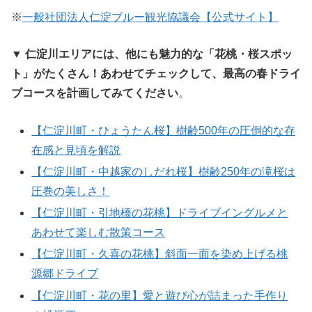
※
一般社団法人仁淀ブルー観光協議会【公式サイト】
▼ 仁淀川エリアには、他にも魅力的な「花桃・桜スポッ
ト」がたくさん！あわせてチェックして、最高の春ドライ
ブコースを計画してみてください
。
【仁淀川町・ひょうたん桜】樹齢500年の圧倒的な存
在感と見頃を解説
【仁淀川町・中越家のしだれ桜】樹齢250年の滝桜は
圧巻の美しさ！
【仁淀川町・引地橋の花桃】ドライブイングルメと
あわせて楽しむ散策コース
【仁淀川町・久喜の花桃】斜面一面を染め上げる桃
源郷ドライブ
【仁淀川町・花の里】愛と遊び心が詰まった手作り