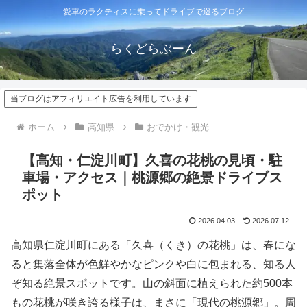
愛車のラクティスに乗ってドライブで巡るブログ
らくどらぶーん
当ブログはアフィリエイト広告を利用しています
ホーム
高知県
おでかけ・観光
【高知・仁淀川町】久喜の花桃の見頃・駐
車場・アクセス｜桃源郷の絶景ドライブス
ポット
2026.04.03
2026.07.12
高知県仁淀川町にある「久喜（くき）の花桃」は、春にな
ると集落全体が色鮮やかなピンクや白に包まれる、知る人
ぞ知る絶景スポットです。山の斜面に植えられた約500本
もの花桃が咲き誇る様子は、まさに「現代の桃源郷」。周