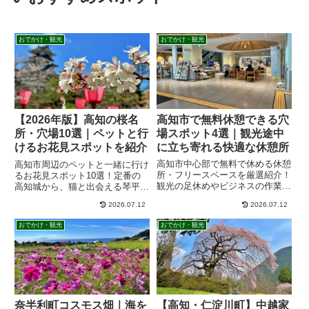
おでかけ・観光
おでかけ・観光
高知市で無料休憩できる穴
【2026年版】高知の桜名
場スポット4選｜観光途中
所・穴場10選｜ペットと行
に立ち寄れる快適な休憩所
けるお花見スポットを紹介
高知市中心部で無料で休める休憩
高知市周辺のペットと一緒に行け
所・フリースペースを厳選紹介！
るお花見スポット10選！定番の
観光の足休めやビジネスの作業、
高知城から、猫と出会える琴平神
子連れでの休憩に最適なスポット
社、穴場のさくら公園まで、ドラ
2026.07.12
2026.07.12
のWi-Fi・充電環境・飲食持ち込
イブに最適な桜名所を詳しく紹
みルールを地元目線で詳しく解説
介。見頃の時期や夜桜情報、駐車
おでかけ・観光
おでかけ・観光
します。これを知れば高知の街歩
場の有無も。愛犬や愛猫と一緒に
きがもっと快適に！
高知の春を満喫したい方必見のガ
イドです。
奈半利町コスモス畑｜海を
【高知・仁淀川町】中越家