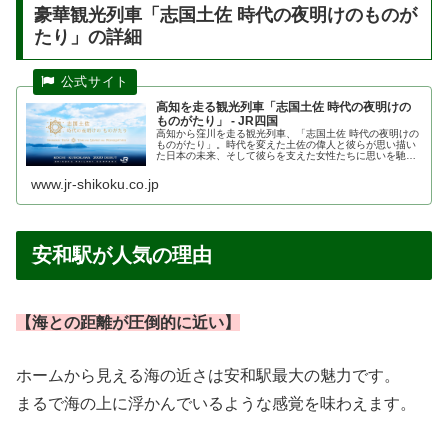
豪華観光列車「志国土佐 時代の夜明けのものが
たり」の詳細
高知を走る観光列車「志国土佐 時代の夜明けの
ものがたり」 - JR四国
高知から窪川を走る観光列車、「志国土佐 時代の夜明けの
ものがたり」。時代を変えた土佐の偉人と彼らが思い描い
た日本の未来、そして彼らを支えた女性たちに思いを馳せ
ながら、スケールの大きな高知の自然と風土、土佐流のお
もてなしを満喫する列車旅です。
www.jr-shikoku.co.jp
安和駅が人気の理由
【海との距離が圧倒的に近い】
ホームから見える海の近さは安和駅最大の魅力です。
まるで海の上に浮かんでいるような感覚を味わえます。