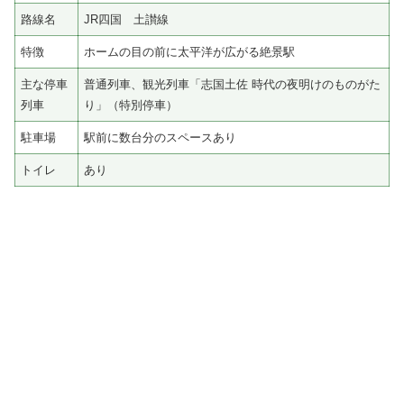
路線名
JR四国 土讃線
特徴
ホームの目の前に太平洋が広がる絶景駅
主な停車
普通列車、観光列車「志国土佐 時代の夜明けのものがた
列車
り」（特別停車）
駐車場
駅前に数台分のスペースあり
トイレ
あり