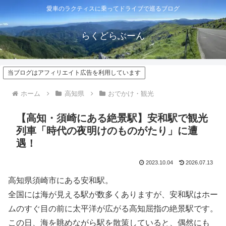
愛車のラクティスに乗ってドライブで巡るブログ
らくどらぶーん
当ブログはアフィリエイト広告を利用しています
ホーム
高知県
おでかけ・観光
【高知・須崎にある絶景駅】安和駅で観光
列車「時代の夜明けのものがたり」に遭
遇！
2023.10.04
2026.07.13
高知県須崎市にある安和駅。
全国には海が見える駅が数多くありますが、安和駅はホー
ムのすぐ目の前に太平洋が広がる高知屈指の絶景駅です。
この日、海を眺めながら駅を散策していると、偶然にも