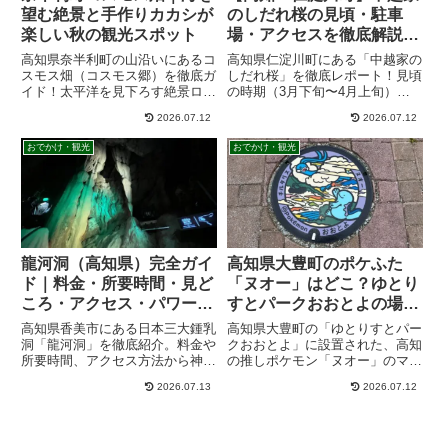
望む絶景と手作りカカシが
のしだれ桜の見頃・駐車
楽しい秋の観光スポット
場・アクセスを徹底解説！
樹齢200年の滝のような一
高知県奈半利町の山沿いにあるコ
高知県仁淀川町にある「中越家の
本桜
スモス畑（コスモス郷）を徹底ガ
しだれ桜」を徹底レポート！見頃
イド！太平洋を見下ろす絶景ロケ
の時期（3月下旬〜4月上旬）
ーションと、地元手作りのユニー
や、駐車場から桜までの散策ルー
2026.07.12
2026.07.12
クなカカシ（約30体）の魅力
ト、周辺の混雑状況を詳しく解説
を、実体験をもとにご紹介。初め
します。樹齢250年の名木が魅せ
おでかけ・観光
おでかけ・観光
てでも安心な駐車場情報や、狭い
る滝のような絶景と、歴史ある庄
山道を安全に運転するコツ、10
屋屋敷の佇まいは必見。愛車での
月下旬〜11月上旬の見頃も詳し
ドライブやお花見旅行に役立つア
く解説。秋の高知ドライブに必見
クセス情報満載です。
のスポットです！
龍河洞（高知県）完全ガイ
高知県大豊町のポケふた
ド｜料金・所要時間・見ど
「ヌオー」はどこ？ゆとり
ころ・アクセス・パワース
すとパークおおとよの場
ポット情報
所・絶景ピクニックを紹介
高知県香美市にある日本三大鍾乳
高知県大豊町の「ゆとりすとパー
洞「龍河洞」を徹底紹介。料金や
クおおとよ」に設置された、高知
所要時間、アクセス方法から神の
の推しポケモン「ヌオー」のマン
壺や冒険コースなどの見どころま
ホールを紹介！パノラマ大絶景と
2026.07.13
2026.07.12
で実体験を交えて詳しく解説。夏
可愛いヌオーのコラボレーション
は涼しく冬は暖かい高知屈指のパ
は必見です。ピクニック情報や高
ワースポットです。
知県内の設置場所、ヌオー電車に
ついても解説。ドライブで巡る高