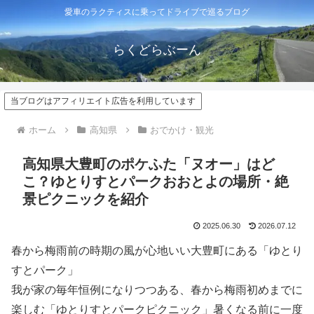
愛車のラクティスに乗ってドライブで巡るブログ
らくどらぶーん
当ブログはアフィリエイト広告を利用しています
ホーム
高知県
おでかけ・観光
高知県大豊町のポケふた「ヌオー」はど
こ？ゆとりすとパークおおとよの場所・絶
景ピクニックを紹介
2025.06.30
2026.07.12
春から梅雨前の時期の風が心地いい大豊町にある「ゆとり
すとパーク」
我が家の毎年恒例になりつつある、春から梅雨初めまでに
楽しむ「ゆとりすとパークピクニック」暑くなる前に一度