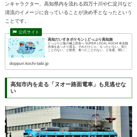
ンキャラクター、高知県内を流れる四万十川や仁淀川など
清流のイメージに合っていることが決め手となったという
ことです。
高知だいすきポケモン | どっぷり高知旅
どっぷりど級の極上田舎へ SUPER LOCAL KOCHI 有名観
光地をあっさり巡る。それだけじゃ、もったいない。見た
ことのない、ど絶景。食べたことのない、ど名産。聞いた
ことのない、ど歴史。家族のように距離が近い人たちの、
暑苦しいほどの、...
doppuri.kochi-tabi.jp
高知市内を走る「ヌオー路面電車」も見逃せな
い