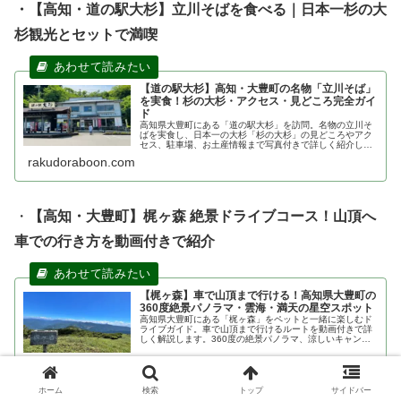
・【高知・道の駅大杉】立川そばを食べる｜日本一杉の大
杉観光とセットで満喫
【道の駅大杉】高知・大豊町の名物「立川そば」
を実食！杉の大杉・アクセス・見どころ完全ガイ
ド
高知県大豊町にある「道の駅大杉」を訪問。名物の立川そ
ばを実食し、日本一の大杉「杉の大杉」の見どころやアク
セス、駐車場、お土産情報まで写真付きで詳しく紹介しま
す。高知観光やドライブの参考にぜひご覧ください。
rakudoraboon.com
・
【高知・大豊町】梶ヶ森 絶景ドライブコース！山頂へ
車での行き方を動画付きで紹介
【梶ヶ森】車で山頂まで行ける！高知県大豊町の
360度絶景パノラマ・雲海・満天の星空スポット
高知県大豊町にある「梶ヶ森」をペットと一緒に楽しむド
ライブガイド。車で山頂まで行けるルートを動画付きで詳
しく解説します。360度の絶景パノラマ、涼しいキャンプ
場、満天の星空など、愛犬・愛猫と過ごす天空の避暑地の
魅力を余すことなく紹介！
rakudoraboon.com
ホーム
検索
トップ
サイドバー