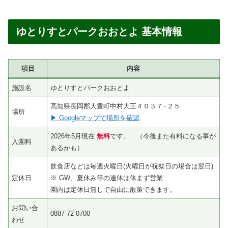
ゆとりすとパークおおとよ 基本情報
項目
内容
施設名
ゆとりすとパークおおとよ
高知県長岡郡大豊町中村大王４０３７−２５
場所
▶ Googleマップで場所を確認
2026年5月現在
無料
です。 （今後また有料になる事が
入園料
あるかも）
飲食店などは毎週火曜日(火曜日が祝祭日の場合は翌日)
定休日
※ GW、夏休み等の連休は休まず営業
園内は定休日無しで自由に散策できます。
お問い合
0887-72-0700
わせ