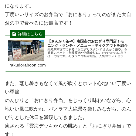
になります。
丁度いいサイズのお弁当で「おにぎり」ってのがまた大自
然の中で食べるには最高です！
【さんかく茶や】南国市のおにぎり専門店！モー
ニング・ランチ・メニュー・テイクアウトを紹介
高知県南国市にある「おにぎりスタンド さんかく茶や」を
徹底レポート！無農薬米や地元食材にこだわったおにぎり
は、七輪で焼いたタラコや鮭が絶品。人気のランチセット
やお得なモーニング、裏メニューのオムライスまで詳しく
紹介します。テイクアウトも可能でドライブのお供に最適
rakudoraboon.com
です。
まだ、蒸し暑さもなくて風が吹くとホント心地いい丁度い
い季節。
のんびりと「おにぎり弁当」をじっくり味わいながら、心
地いい風に吹かれ、パノラマ大絶景を楽しみながら、のん
びりとした休日を満喫してきました。
癒される「雲海デッキからの眺め」と「おにぎり弁当」で
す！！