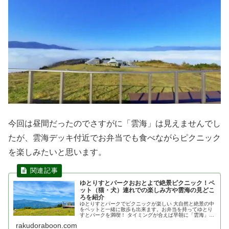
今回は昼間だったのでさすがに「雲海」は見えませんでし
たが、雲海デッキ付近でお弁当でも食べながらピクニック
を楽しみたいと思います。
ゆとりすとパークおおとよで絶景ピクニック！ペ
ット（猫・犬）連れでの楽しみ方や雲海の見どこ
ろを紹介
ゆとりすとパークでピクニックが楽しい 大自然と絶景の中
をペットと一緒に散歩も出来ます。お弁当を持ってゆとり
すとパークを満喫！ タイミングが合えば早朝に「雲海」を
見る事もでき、夜は星空を見る事も！大自然に癒されに行
rakudoraboon.com
きましょう！