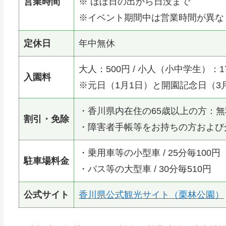
営業時間
※ ほぼ日の出から日没まで
※イベント期間中は営業時間が異な
定休日
年中無休
大人：500円 / 小人（小中学生）：1
入園料
※元日（1月1日）と開園記念日（3
・香川県内在住の65歳以上の方：
割引・免除
・障害者手帳等をお持ちの方および
・乗用車等の小型車 / 25分毎100円
駐車場料金
・バス等の大型車 / 30分毎510円
公式サイト
香川県公式観光サイト（栗林公園）