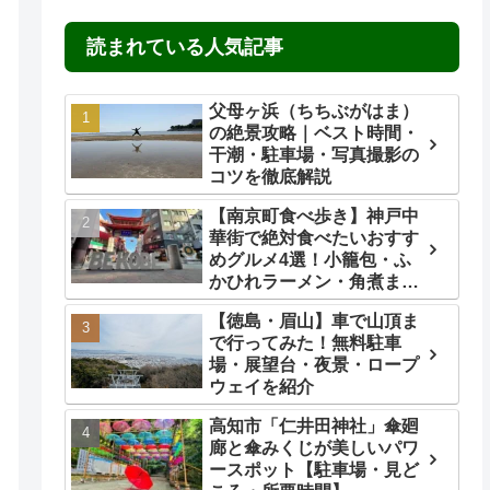
読まれている人気記事
父母ヶ浜（ちちぶがはま）
の絶景攻略｜ベスト時間・
干潮・駐車場・写真撮影の
コツを徹底解説
【南京町食べ歩き】神戸中
華街で絶対食べたいおすす
めグルメ4選！小籠包・ふ
かひれラーメン・角煮ま
ん・ごま団子を実食レビュ
【徳島・眉山】車で山頂ま
ー
で行ってみた！無料駐車
場・展望台・夜景・ロープ
ウェイを紹介
高知市「仁井田神社」傘廻
廊と傘みくじが美しいパワ
ースポット【駐車場・見ど