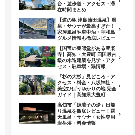
台・遊歩道・アクセス・滞
在時間まとめ
【道の駅 津島熱田温泉】温
泉・サウナが最高すぎた！
家族風呂や車中泊・宇和島
グルメ情報も徹底レビュー
【国宝の薬師堂がある豊楽
寺】高知・大豊町 四国最古
級の木造建築を見学・アク
セス・駐車場・猫情報
「杉の大杉」見どころ・ア
クセス・料金・八坂神社・
美空ひばりゆかりの地 完全
ガイド｜高知県大豊町
高知市「姫若子の湯」日帰
り温泉を徹底レビュー！露
天風呂・サウナ・女性専用
岩盤浴・料金情報