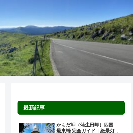
最新記事
かもだ岬（蒲生田岬）四国
最東端 完全ガイド｜絶景灯