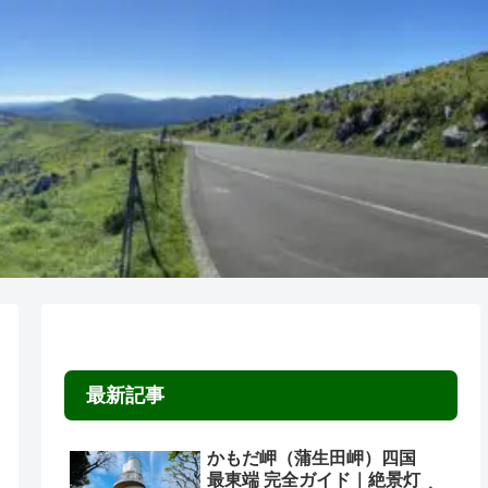
最新記事
かもだ岬（蒲生田岬）四国
最東端 完全ガイド｜絶景灯