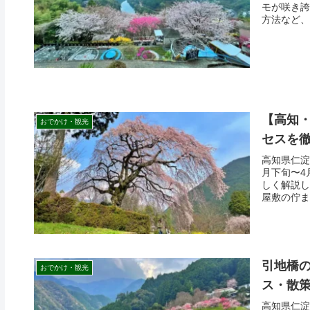
モが咲き誇
方法など、
【高知
おでかけ・観光
セスを徹
高知県仁淀
月下旬〜4
しく解説し
屋敷の佇ま
載です。
引地橋
おでかけ・観光
ス・散
高知県仁淀