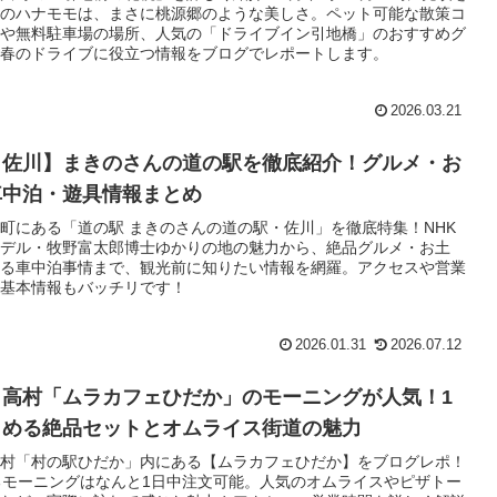
のハナモモは、まさに桃源郷のような美しさ。ペット可能な散策コ
や無料駐車場の場所、人気の「ドライブイン引地橋」のおすすめグ
春のドライブに役立つ情報をブログでレポートします。
2026.03.21
・佐川】まきのさんの道の駅を徹底紹介！グルメ・お
車中泊・遊具情報まとめ
町にある「道の駅 まきのさんの道の駅・佐川」を徹底特集！NHK
デル・牧野富太郎博士ゆかりの地の魅力から、絶品グルメ・お土
る車中泊事情まで、観光前に知りたい情報を網羅。アクセスや営業
基本情報もバッチリです！
2026.01.31
2026.07.12
日高村「ムラカフェひだか」のモーニングが人気！1
しめる絶品セットとオムライス街道の魅力
村「村の駅ひだか」内にある【ムラカフェひだか】をブログレポ！
るモーニングはなんと1日中注文可能。人気のオムライスやピザトー