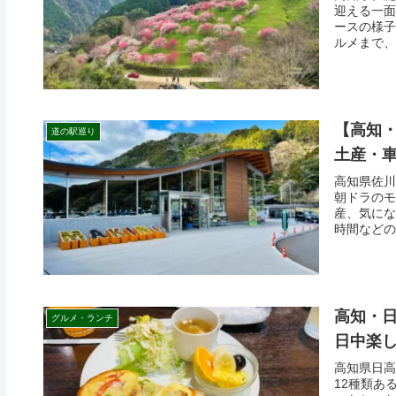
迎える一面
ースの様子
ルメまで、
【高知
道の駅巡り
土産・
高知県佐川
朝ドラのモ
産、気にな
時間などの
高知・
グルメ・ランチ
日中楽
高知県日高
12種類あ