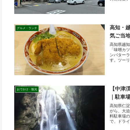
高知・越
グルメ・ランチ
気ご当
高知県越知
「味噌カツ
ンバターラ
す。ツーリ
【中津
おでかけ・観光
｜駐車
高知県仁淀
がら、大迫
料駐車場の
で、ドライ