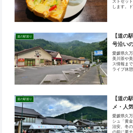
ストセット
します。ド
【道の駅
道の駅巡り
号沿い
愛媛県久万
美川茶や美
ス情報まで
ライブ休憩
【道の駅
道の駅巡り
メ・人
愛媛県久万
シュ「黄金
治安、冬の
の前に要チ