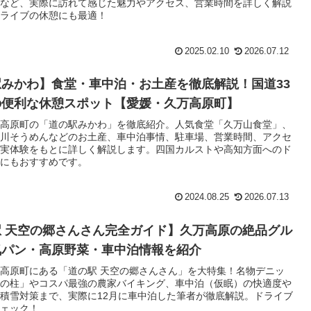
など、実際に訪れて感じた魅力やアクセス、営業時間を詳しく解説
ライブの休憩にも最適！
2025.02.10
2026.07.12
みかわ】食堂・車中泊・お土産を徹底解説！国道33
の便利な休憩スポット【愛媛・久万高原町】
高原町の「道の駅みかわ」を徹底紹介。人気食堂「久万山食堂」、
川そうめんなどのお土産、車中泊事情、駐車場、営業時間、アクセ
実体験をもとに詳しく解説します。四国カルストや高知方面へのド
にもおすすめです。
2024.08.25
2026.07.13
 天空の郷さんさん完全ガイド】久万高原の絶品グル
気パン・高原野菜・車中泊情報を紹介
高原町にある「道の駅 天空の郷さんさん」を大特集！名物デニッ
の柱」やコスパ最強の農家バイキング、車中泊（仮眠）の快適度や
積雪対策まで、実際に12月に車中泊した筆者が徹底解説。ドライブ
ェック！