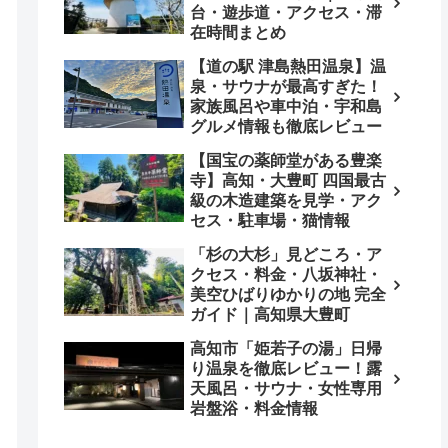
台・遊歩道・アクセス・滞
在時間まとめ
【道の駅 津島熱田温泉】温
泉・サウナが最高すぎた！
家族風呂や車中泊・宇和島
グルメ情報も徹底レビュー
【国宝の薬師堂がある豊楽
寺】高知・大豊町 四国最古
級の木造建築を見学・アク
セス・駐車場・猫情報
「杉の大杉」見どころ・ア
クセス・料金・八坂神社・
美空ひばりゆかりの地 完全
ガイド｜高知県大豊町
高知市「姫若子の湯」日帰
り温泉を徹底レビュー！露
天風呂・サウナ・女性専用
岩盤浴・料金情報