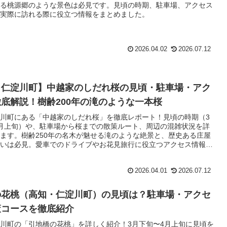
る桃源郷のような景色は必見です。見頃の時期、駐車場、アクセス
実際に訪れる際に役立つ情報をまとめました。
2026.04.02
2026.07.12
・仁淀川町】中越家のしだれ桜の見頃・駐車場・アク
底解説！樹齢200年の滝のような一本桜
川町にある「中越家のしだれ桜」を徹底レポート！見頃の時期（3
月上旬）や、駐車場から桜までの散策ルート、周辺の混雑状況を詳
ます。樹齢250年の名木が魅せる滝のような絶景と、歴史ある庄屋
いは必見。愛車でのドライブやお花見旅行に役立つアクセス情報満
2026.04.01
2026.07.12
の花桃（高知・仁淀川町）の見頃は？駐車場・アクセ
策コースを徹底紹介
川町の「引地橋の花桃」を詳しく紹介！3月下旬〜4月上旬に見頃を