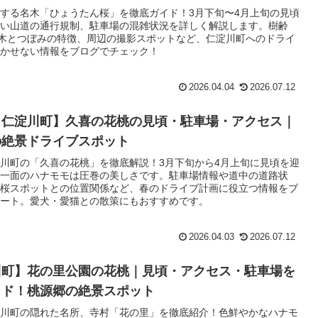
する名木「ひょうたん桜」を徹底ガイド！3月下旬〜4月上旬の見頃
い山道の通行規制、駐車場の混雑状況を詳しく解説します。樹齢
巨木とつぼみの特徴、周辺の撮影スポットなど、仁淀川町へのドライ
かせない情報をブログでチェック！
2026.04.04
2026.07.12
・仁淀川町】久喜の花桃の見頃・駐車場・アクセス｜
の絶景ドライブスポット
川町の「久喜の花桃」を徹底解説！3月下旬から4月上旬に見頃を迎
一面のハナモモは圧巻の美しさです。駐車場情報や道中の道路状
桜スポットとの位置関係など、春のドライブ計画に役立つ情報をブ
ート。愛犬・愛猫との散策にもおすすめです。
2026.04.03
2026.07.12
川町】花の里公園の花桃｜見頃・アクセス・駐車場を
イド！桃源郷の絶景スポット
川町の隠れた名所、寺村「花の里」を徹底紹介！色鮮やかなハナモ