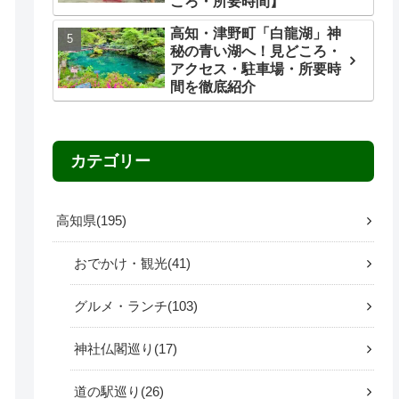
ころ・所要時間】
高知・津野町「白龍湖」神
秘の青い湖へ！見どころ・
アクセス・駐車場・所要時
間を徹底紹介
カテゴリー
高知県
195
おでかけ・観光
41
グルメ・ランチ
103
神社仏閣巡り
17
道の駅巡り
26