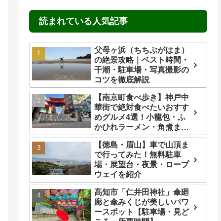
読まれている人気記事
父母ヶ浜（ちちぶがはま）
の絶景攻略｜ベスト時間・
干潮・駐車場・写真撮影の
コツを徹底解説
【南京町食べ歩き】神戸中
華街で絶対食べたいおすす
めグルメ4選！小籠包・ふ
かひれラーメン・角煮ま
ん・ごま団子を実食レビュ
【徳島・眉山】車で山頂ま
ー
で行ってみた！無料駐車
場・展望台・夜景・ロープ
ウェイを紹介
高知市「仁井田神社」傘廻
廊と傘みくじが美しいパワ
ースポット【駐車場・見ど