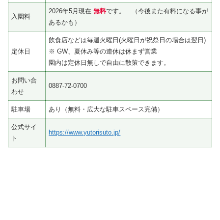
2026年5月現在
無料
です。 （今後また有料になる事が
入園料
あるかも）
飲食店などは毎週火曜日(火曜日が祝祭日の場合は翌日)
定休日
※ GW、夏休み等の連休は休まず営業
園内は定休日無しで自由に散策できます。
お問い合
0887-72-0700
わせ
駐車場
あり（無料・広大な駐車スペース完備）
公式サイ
https://www.yutorisuto.jp/
ト