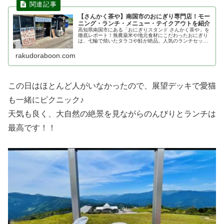
【さんかく茶や】南国市のおにぎり専門店！モー
ニング・ランチ・メニュー・テイクアウトを紹介
高知県南国市にある「おにぎりスタンド さんかく茶や」を
徹底レポート！無農薬米や地元食材にこだわったおにぎり
は、七輪で焼いたタラコや鮭が絶品。人気のランチセット
やお得なモーニング、裏メニューのオムライスまで詳しく
紹介します。テイクアウトも可能でドライブのお供に最適
rakudoraboon.com
です。
この日はほとんど人がいなかったので、展望デッキで愛猫
も一緒にピクニック♪
天気も良く、大自然の絶景を見ながらのんびりとランチは
最高です！！