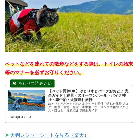
ペットなどを連れての散歩などをする際は、トイレの始末
等のマナーを必ずお守りください。
【ペット同伴OK】ゆとりすとパークおおとよ 完
全ガイド｜絶景・ヌオーマンホール・バイク神
社・車中泊・犬猫連れ旅行
ゆとりすとパークおおとよをペット同伴で訪れた体験ブロ
グ。絶景・雲海・星空・車中泊・ツーリング情報やアクセ
ス・口コミ・注意点まで完全ガイド。
torajiro.site
➤
大判レジャーシートを見る（楽天）