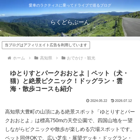
愛車のラクティスに乗ってドライブで巡るブログ
らくどらぶーん
当ブログはアフィリエイト広告を利用しています
ホーム
高知県
おでかけ・観光
ゆとりすとパークおおとよ｜ペット（犬・
猫）と絶景ピクニック！ドッグラン・雲
海・散歩コースも紹介
2024.05.22
2026.07.12
高知県大豊町の山頂にある絶景スポット「ゆとりすとパー
クおおとよ」は標高750mの天空公園で、四国山地を一望
しながらピクニックや散歩が楽しめる穴場スポットです。
ペット同伴OKで、広い芝生・展望デッキ・ドッグラン・