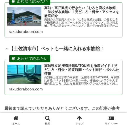
高知・室戸観光で行きたい「むろと廃校水族館」
｜学校が水族館に！見どころ・料金・アクセスを
徹底紹介
高知の人気観光スポット「むろと廃校水族館」の見どころ
を徹底解説！25mプールを泳ぐウミガメやサメ、跳び箱水
槽、手洗い場タッチプールなど、元小学校の設備を活かし
たユニークな展示が満載。アクセスや所要時間、リアルな
rakudoraboon.com
口コミも紹介します。
・【土佐清水市】ペットも一緒に入れる水族館！
高知県立足摺海洋館SATOUMIを徹底ガイド！見
どころ・料金・所要時間・ペット同伴・ポケふた
情報
高知県土佐清水市の水族館「足摺海洋館SATOUMI」を実際
に体験！ペット同伴の入館ルール、神秘的なクラゲや大水
槽の見どころ、気になる所要時間やアクセスを詳しく紹
介。四国・足摺ドライブ観光の計画に役立つ情報を網羅し
rakudoraboon.com
ています。
ホーム
検索
トップ
サイドバー