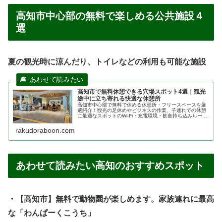
高知市中心部の無料で楽しめる公共施設４
選
夏の観光時に涼んだり、トイレなどの利用も可能な施設
高知市で無料休憩できる穴場スポット4選｜観光
途中に立ち寄れる快適な休憩所
高知市中心部で無料で休める休憩所・フリースペースを厳
選紹介！観光の足休めやビジネスの作業、子連れでの休憩
に最適なスポットのWi-Fi・充電環境・飲食持ち込みルール
を地元目線で詳しく解説します。これを知れば高知の街歩
きがもっと快適に！
rakudoraboon.com
あわせて読みたい高知のおすすめスポット
・【高知市】無料で動物園が楽しめます。家族連れに最高
な「わんぱーくこうち」