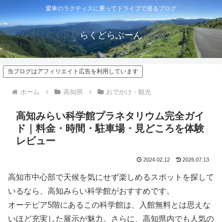
愛車のラクティスに乗ってドライブで巡るブログ
らくどらぶーん
当ブログはアフィリエイト広告を利用しています
ホーム
高知県
おでかけ・観光
高知みらい科学館プラネタリウム完全ガイ
ド｜料金・時間・駐車場・見どころを体験
レビュー
2024.02.12
2026.07.13
高知市中心部で天候を気にせず楽しめるスポットを探して
いるなら、高知みらい科学館がおすすめです。
オーテピア5階にあるこの科学館は、入館無料とは思えな
いほど充実した展示が魅力。さらに、高知県内でも人気の