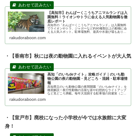
【高知市】わんぱーくこうちアニマルランドは入
園無料！ライオンやトラに会える人気動物園を徹
底レポート
高知市の「わんぱーくこうちアニマルランド」は入園無料
でライオンやトラ、ジャガーなど約90種類以上の動物に会
える人気スポット。駐車場無料、遊具や水遊び場もあり子
連れにおすすめ。実際に訪れた体験を写真付きで詳しく紹
rakudoraboon.com
介します。
・【香南市】秋には夜の動物園に入れるイベントが大人気
高知「のいちdeナイト」攻略ガイド｜のいち動
物公園の夜の動物園・見どころ・混雑・駐車場情
報
高知県立のいち動物公園の夜間開園「のいちdeナイト」を
徹底解説！夜行性動物の活発な姿や幻想的なライトアップ
など見どころ満載。毎年大混雑する駐車場の回避策（ごめ
んなはり線割引・無料シャトルバス）や、基本情報、口コ
rakudoraboon.com
ミまで紹介します。
・【室戸市】廃校になった小学校が今では水族館に大変
身！