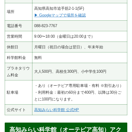
高知県高知市追手筋2-1-1(5F)
場所
▶ Googleマップで場所を確認
電話番号
088-823-7767
営業時間
9:00〜18:00（金曜日は20:00まで）
休館日
月曜日（祝日の場合は翌日）、年末年始
科学館料金
無料
プラネタリウ
大人500円、高校生300円、小中学生100円
ム料金
・あり（オーテピア専用駐車場・有料 ※割引あり）
駐車場
・利用料金：最初の60分まで400円、以降は30分ご
とに100円になります。
公式サイト
高知みらい科学館 公式HP
高知みらい科学館（オーテピア高知）アク