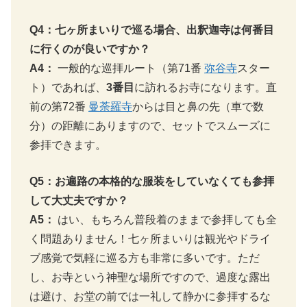
Q4：七ヶ所まいりで巡る場合、出釈迦寺は何番目
に行くのが良いですか？
A4：
一般的な巡拝ルート（第71番
弥谷寺
スター
ト）であれば、
3番目
に訪れるお寺になります。直
前の第72番
曼荼羅寺
からは目と鼻の先（車で数
分）の距離にありますので、セットでスムーズに
参拝できます。
Q5：お遍路の本格的な服装をしていなくても参拝
して大丈夫ですか？
A5：
はい、もちろん普段着のままで参拝しても全
く問題ありません！七ヶ所まいりは観光やドライ
ブ感覚で気軽に巡る方も非常に多いです。ただ
し、お寺という神聖な場所ですので、過度な露出
は避け、お堂の前では一礼して静かに参拝するな