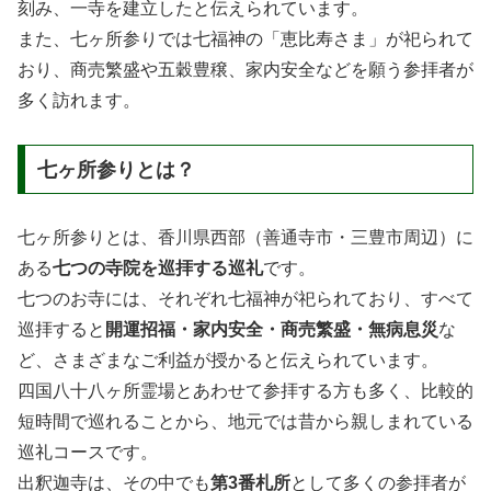
刻み、一寺を建立したと伝えられています。
また、七ヶ所参りでは七福神の「恵比寿さま」が祀られて
おり、商売繁盛や五穀豊穣、家内安全などを願う参拝者が
多く訪れます。
七ヶ所参りとは？
七ヶ所参りとは、香川県西部（善通寺市・三豊市周辺）に
ある
七つの寺院を巡拝する巡礼
です。
七つのお寺には、それぞれ七福神が祀られており、すべて
巡拝すると
開運招福・家内安全・商売繁盛・無病息災
な
ど、さまざまなご利益が授かると伝えられています。
四国八十八ヶ所霊場とあわせて参拝する方も多く、比較的
短時間で巡れることから、地元では昔から親しまれている
巡礼コースです。
出釈迦寺は、その中でも
第3番札所
として多くの参拝者が