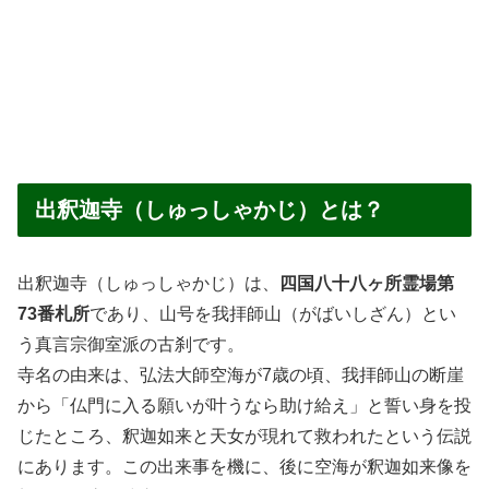
出釈迦寺（しゅっしゃかじ）とは？
出釈迦寺（しゅっしゃかじ）は、
四国八十八ヶ所霊場第
73番札所
であり、山号を我拝師山（がばいしざん）とい
う真言宗御室派の古刹です。
寺名の由来は、弘法大師空海が7歳の頃、我拝師山の断崖
から「仏門に入る願いが叶うなら助け給え」と誓い身を投
じたところ、釈迦如来と天女が現れて救われたという伝説
にあります。この出来事を機に、後に空海が釈迦如来像を