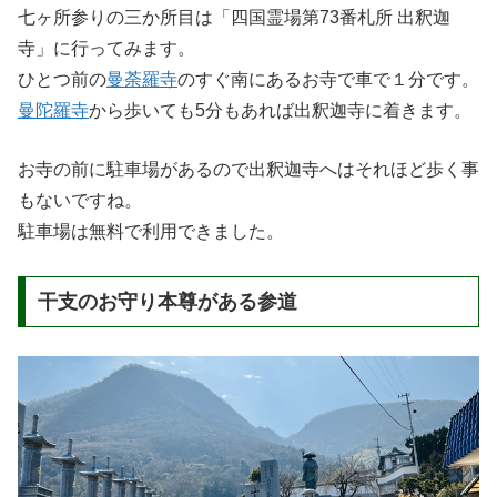
七ヶ所参りの三か所目は「四国霊場第73番札所 出釈迦
寺」に行ってみます。
ひとつ前の
曼荼羅寺
のすぐ南にあるお寺で車で１分です。
曼陀羅寺
から歩いても5分もあれば出釈迦寺に着きます。
お寺の前に駐車場があるので出釈迦寺へはそれほど歩く事
もないですね。
駐車場は無料で利用できました。
干支のお守り本尊がある参道