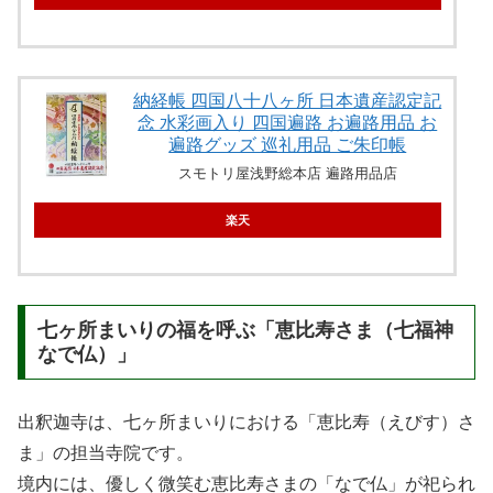
納経帳 四国八十八ヶ所 日本遺産認定記
念 水彩画入り 四国遍路 お遍路用品 お
遍路グッズ 巡礼用品 ご朱印帳
スモトリ屋浅野総本店 遍路用品店
楽天
七ヶ所まいりの福を呼ぶ「恵比寿さま（七福神
なで仏）」
出釈迦寺は、七ヶ所まいりにおける「恵比寿（えびす）さ
ま」の担当寺院です。
境内には、優しく微笑む恵比寿さまの「なで仏」が祀られ