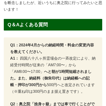
を断念しましたが、近いうちに奥之院に行ってみたいと思
います！
Q＆Aよくある質問
Q1：2024年4月からの納経時間・料金の変更内容
を教えてください。
A1：
四国八十八ヶ所霊場会の一斉改定により、納
経受付時間が従来の「AM7:00〜」から
「AM8:00〜17:00」
へと朝が1時間短縮されまし
た。また、納経料（御朱印代）は納経帳への記
帳・押印が300円から
500円へと改定されています
（※重ね印は300円のまま据え置きです）。
Q2：奥之院「捨身ヶ嶽」までは車で行くことがで