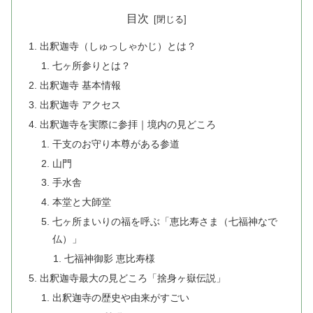
目次
出釈迦寺（しゅっしゃかじ）とは？
七ヶ所参りとは？
出釈迦寺 基本情報
出釈迦寺 アクセス
出釈迦寺を実際に参拝｜境内の見どころ
干支のお守り本尊がある参道
山門
手水舎
本堂と大師堂
七ヶ所まいりの福を呼ぶ「恵比寿さま（七福神なで
仏）」
七福神御影 恵比寿様
出釈迦寺最大の見どころ「捨身ヶ嶽伝説」
出釈迦寺の歴史や由来がすごい