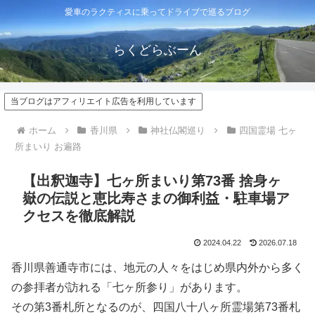
愛車のラクティスに乗ってドライブで巡るブログ
らくどらぶーん
当ブログはアフィリエイト広告を利用しています
ホーム
香川県
神社仏閣巡り
四国霊場 七ヶ
所まいり お遍路
【出釈迦寺】七ヶ所まいり第73番 捨身ヶ
嶽の伝説と恵比寿さまの御利益・駐車場ア
クセスを徹底解説
2024.04.22
2026.07.18
香川県善通寺市には、地元の人々をはじめ県内外から多く
の参拝者が訪れる「七ヶ所参り」があります。
その第3番札所となるのが、四国八十八ヶ所霊場第73番札