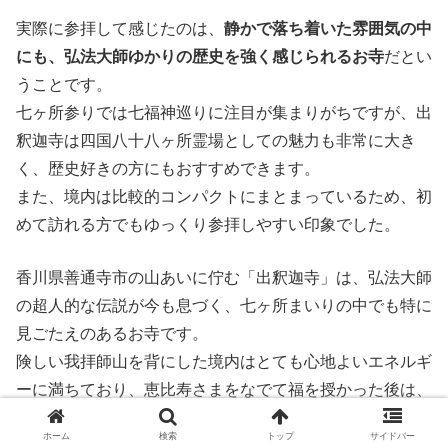
実際に参拝して感じたのは、
静かで落ち着いた雰囲気の中
にも、弘法大師ゆかりの歴史を強く感じられるお寺
だとい
うことです。
七ヶ所参りでは七福神巡りに注目が集まりがちですが、出
釈迦寺は四国八十八ヶ所霊場としての魅力も非常に大き
く、歴史好きの方にもおすすめできます。
また、境内は比較的コンパクトにまとまっているため、初
めて訪れる方でもゆっくり参拝しやすい印象でした。
香川県善通寺市の山あいに佇む「出釈迦寺」は、弘法大師
の超人的な伝説が今も息づく、七ヶ所まいりの中でも特に
見ごたえのあるお寺です。
険しい我拝師山を背にした境内はとても心地よいエネルギ
ーに満ちており、恵比寿さまをなでて福を授かった後は、
思わず奥之院を見上げてお大師さまの歴史に思いを馳せて
ホーム
検索
トップ
サイドバー
しまいます。