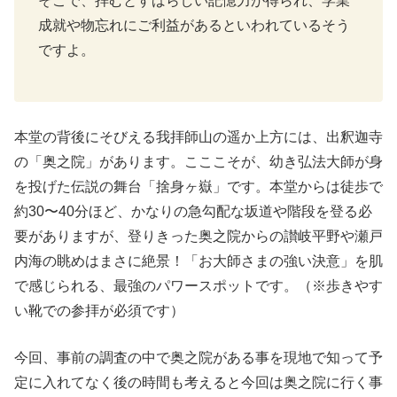
そこで、拝むとすばらしい記憶力が得られ、学業
成就や物忘れにご利益があるといわれているそう
ですよ。
本堂の背後にそびえる我拝師山の遥か上方には、出釈迦寺
の「奥之院」があります。こここそが、幼き弘法大師が身
を投げた伝説の舞台「捨身ヶ嶽」です。本堂からは徒歩で
約30〜40分ほど、かなりの急勾配な坂道や階段を登る必
要がありますが、登りきった奥之院からの讃岐平野や瀬戸
内海の眺めはまさに絶景！「お大師さまの強い決意」を肌
で感じられる、最強のパワースポットです。（※歩きやす
い靴での参拝が必須です）
今回、事前の調査の中で奥之院がある事を現地で知って予
定に入れてなく後の時間も考えると今回は奥之院に行く事