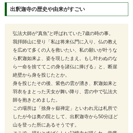
出釈迦寺の歴史や由来がすごい
弘法大師が“真魚”と呼ばれていた7歳の時の事。
我拝師山に登り「私は将来仏門に入り、仏の教え
を広めて多くの人を救いたい、私の願いが叶うな
ら釈迦如来よ、姿を現したまえ。もし叶わぬのな
ら一命を捨ててこの身を諸仏に捧げる」と、断崖
絶壁から身を投じたとか。
身を投じたその後、紫色の雲が湧き、釈迦如来と
羽衣をまとった天女が舞い降り、雲の中で弘法大
師を抱きとめました。
この場所は「捨身ヶ嶽禅定」といわれ元は札所で
したが今は奥の院として、出釈迦寺から50分ほど
山を登った所にあるそうです。