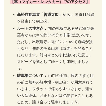
【車（マイカー・レンタカー）でのアクセス】
高松自動車道「善通寺IC」から：
国道11号線
を経由して約15分。
ルートの注意点：
前の札所である第72番曼荼
羅寺からは車で約3〜5分と非常に近いです。
ただし、出釈迦寺に近づくにつれて道幅が狭
くなり、傾斜のある山道（坂道）を登ること
になります。対向車とのすれ違いに注意し、
スピードを落としてゆっくり運転しましょ
う。
駐車場について：
山門の手前、境内のすぐ目
の前に無料の駐車場（約10台）が用意されて
います。フラットで停めやすいですが、週末
や大型連休、お正月などは混雑することもあ
るため、譲り合って駐車しましょう。