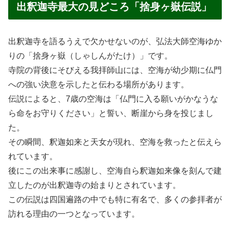
出釈迦寺最大の見どころ「捨身ヶ嶽伝説」
出釈迦寺を語るうえで欠かせないのが、弘法大師空海ゆか
りの「捨身ヶ嶽（しゃしんがたけ）」です。
寺院の背後にそびえる我拝師山には、空海が幼少期に仏門
への強い決意を示したと伝わる場所があります。
伝説によると、7歳の空海は「仏門に入る願いがかなうな
ら命をお守りください」と誓い、断崖から身を投じまし
た。
その瞬間、釈迦如来と天女が現れ、空海を救ったと伝えら
れています。
後にこの出来事に感謝し、空海自ら釈迦如来像を刻んで建
立したのが出釈迦寺の始まりとされています。
この伝説は四国遍路の中でも特に有名で、多くの参拝者が
訪れる理由の一つとなっています。