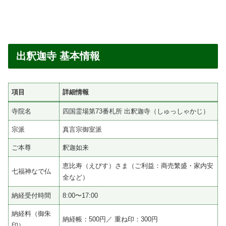
出釈迦寺 基本情報
項目
詳細情報
寺院名
四国霊場第73番札所 出釈迦寺（しゅっしゃかじ）
宗派
真言宗御室派
ご本尊
釈迦如来
恵比寿（えびす）さま（ご利益：商売繁盛・家内安
七福神なで仏
全など）
納経受付時間
8:00〜17:00
納経料（御朱
納経帳：500円／ 重ね印：300円
印）