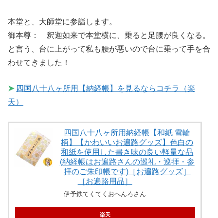
本堂と、大師堂に参詣します。
御本尊： 釈迦如来で本堂横に、乗ると足腰が良くなる。
と言う、台に上がって私も腰が悪いので台に乗って手を合
わせてきました！
➤
四国八十八ヶ所用【納経帳】を見るならコチラ（楽
天）
四国八十八ヶ所用納経帳【和紙 雪輪
柄】【かわいいお遍路グッズ】色白の
和紙を使用した書き味の良い軽量な品
(納経帳はお遍路さんの巡礼・巡拝・参
拝のご朱印帳です)［お遍路グッズ］
［お遍路用品］
伊予鉄てくてくおへんろさん
楽天