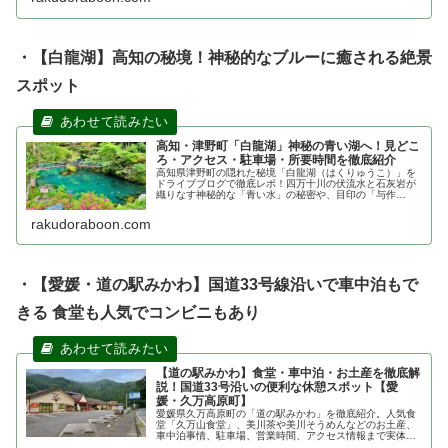
・【白龍湖】高知の秘境！神秘的なブルーに癒される絶景
スポット
高知・津野町「白龍湖」神秘の青い湖へ！見どこ
ろ・アクセス・駐車場・所要時間を徹底紹介
高知県津野町の隠れた秘境「白龍湖（はくりゅうこ）」を
ドライブブログで徹底レポ！四万十川の伏流水と石灰岩が
織りなす神秘的な「青い水」の秘密や、目印の「与作
狸」、駐車場、アクセス、所要時間、ペット同伴の注意点
まで、お出かけ前に役立つ最新情報を網羅。
rakudoraboon.com
・【愛媛・道の駅みかわ】国道33号線沿いで車中泊もで
きる 食堂も人気でコンビニもあり
【道の駅みかわ】食堂・車中泊・お土産を徹底解
説！国道33号沿いの便利な休憩スポット【愛
媛・久万高原町】
愛媛県久万高原町の「道の駅みかわ」を徹底紹介。人気食
堂「久万山食堂」、美川茶や美川そうめんなどのお土産、
車中泊事情、駐車場、営業時間、アクセス情報まで実体験
をもとに詳しく解説します。四国カルストや高知方面への