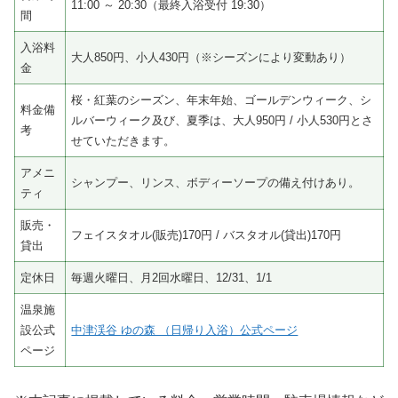
11:00 ～ 20:30（最終入浴受付 19:30）
間
入浴料
大人850円、小人430円（※シーズンにより変動あり）
金
桜・紅葉のシーズン、年末年始、ゴールデンウィーク、シ
料金備
ルバーウィーク及び、夏季は、大人950円 / 小人530円とさ
考
せていただきます。
アメニ
シャンプー、リンス、ボディーソープの備え付けあり。
ティ
販売・
フェイスタオル(販売)170円 / バスタオル(貸出)170円
貸出
定休日
毎週火曜日、月2回水曜日、12/31、1/1
温泉施
設公式
中津渓谷 ゆの森 （日帰り入浴）公式ページ
ページ