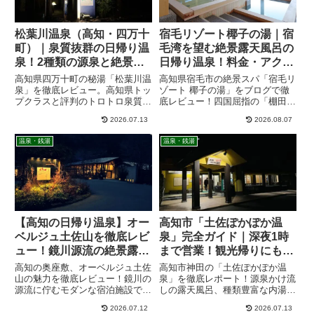
松葉川温泉（高知・四万十
宿毛リゾート椰子の湯｜宿
町）｜泉質抜群の日帰り温
毛湾を望む絶景露天風呂の
泉！2種類の源泉と絶景露
日帰り温泉！料金・アクセ
天風呂をレビュー
ス・魅力を紹介
高知県四万十町の秘湯「松葉川温
高知県宿毛市の絶景スパ「宿毛リ
泉」を徹底レビュー。高知県トッ
ゾート 椰子の湯」をブログで徹
プクラスと評判のトロトロ泉質や
底レビュー！四国屈指の「棚田状
2種類の源泉、露天風呂、サウ
露天風呂」から望む宿毛湾の大パ
2026.07.13
2026.08.07
ナ、料金、営業時間、アクセスま
ノラマや、冬に見られる「だるま
で詳しく紹介します。日帰り温泉
夕日」、地元の新鮮な魚が美味し
温泉・銭湯
温泉・銭湯
を探している方にもおすすめで
いと評判の贅沢ランチ情報、日帰
す。
り入浴料金、アクセスまで網羅。
【高知の日帰り温泉】オー
高知市「土佐ぽかぽか温
ベルジュ土佐山を徹底レビ
泉」完全ガイド｜深夜1時
ュー！鏡川源流の絶景露天
まで営業！観光帰りにもお
風呂と癒しの宿泊体験
すすめの日帰り温泉
高知の奥座敷、オーベルジュ土佐
高知市神田の「土佐ぽかぽか温
山の魅力を徹底レビュー！鏡川の
泉」を徹底レポート！源泉かけ流
源流に佇むモダンな宿泊施設で、
しの露天風呂、種類豊富な内湯、
天然温泉と土佐の旬を味わう創作
本格サウナの魅力を詳しく紹介し
2026.07.12
2026.07.13
料理を堪能。客室の様子からアク
ます。気になる料金や営業時間、