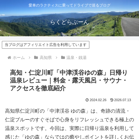
愛車のラクティスに乗ってドライブで巡るブログ
らくどらぶーん
当ブログはアフィリエイト広告を利用しています
ホーム
高知県
温泉・銭湯
高知・仁淀川町「中津渓谷ゆの森」日帰り
温泉レビュー｜料金・露天風呂・サウナ・
アクセスを徹底紹介
2024.02.26
2026.07.13
高知県仁淀川町の「中津渓谷 ゆの森」は、奇跡の清流・
仁淀ブルーのすぐそばで心身をリフレッシュできる極上の
温泉スポットです。今回は、実際に日帰り温泉を利用して
感じた「ゆの森」ならではの癒やしポイントを詳しくお伝