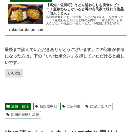
【高知・佐川町】うどん処わらしを実食レビュ
ー！座敷わらしがいると噂の古民家で味わう絶品
「他人うどん」
高知県佐川町にある古民家「うどん処 わらし」を徹底レポ
ート！座敷わらしが出ると噂の店内で、一番人気の「とり
天うどん」や絶品の「他人うどん」を堪能。行列の待ち時
間や座敷わらしの部屋の様子、アクセス・駐車場情報まで
rakudoraboon.com
詳しくご紹介します
いいね
温泉・銭湯
高知県中部
仁淀川町
仁淀川エリア
四国の日帰り温泉