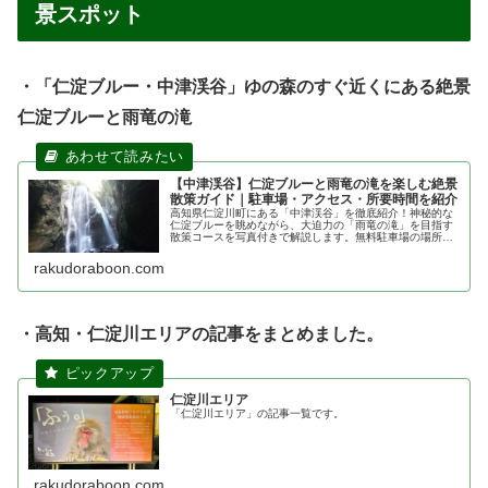
景スポット
・「仁淀ブルー・中津渓谷」ゆの森のすぐ近くにある絶景
仁淀ブルーと雨竜の滝
【中津渓谷】仁淀ブルーと雨竜の滝を楽しむ絶景
散策ガイド｜駐車場・アクセス・所要時間を紹介
高知県仁淀川町にある「中津渓谷」を徹底紹介！神秘的な
仁淀ブルーを眺めながら、大迫力の「雨竜の滝」を目指す
散策コースを写真付きで解説します。無料駐車場の場所や
アクセス、歩きやすい服装などの注意点もまとめているの
で、ドライブ観光の参考にどうぞ。
rakudoraboon.com
・高知・仁淀川エリアの記事をまとめました。
仁淀川エリア
「仁淀川エリア」の記事一覧です。
rakudoraboon.com