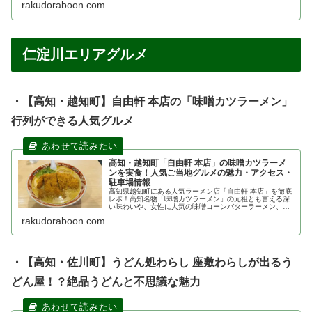
rakudoraboon.com
ドライブ休憩にもおすすめです。
仁淀川エリアグルメ
・【高知・越知町】自由軒 本店の「味噌カツラーメン」
行列ができる人気グルメ
高知・越知町「自由軒 本店」の味噌カツラーメ
ンを実食！人気ご当地グルメの魅力・アクセス・
駐車場情報
高知県越知町にある人気ラーメン店「自由軒 本店」を徹底
レポ！高知名物「味噌カツラーメン」の元祖とも言える深
い味わいや、女性に人気の味噌コーンバターラーメン、最
新のメニュー、アクセス、駐車場情報を詳しく紹介しま
rakudoraboon.com
す。ツーリングやドライブランチに最適なお店です。
・【高知・佐川町】うどん処わらし 座敷わらしが出るう
どん屋！？絶品うどんと不思議な魅力