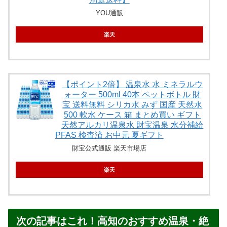
YOU通販
楽天
【ポイント2倍】 温泉水 水 ミネラルウ
ォーター 500ml 40本 ペットボトル 財
宝 送料無料 シリカ水 みず 国産 天然水
500 軟水 ケース 箱 まとめ買い ギフト
天然アルカリ温泉水 財宝温泉 水分補給
PFAS 検査済 お中元 夏ギフト
財宝公式通販 楽天市場店
楽天
次の記事はこれ！高知のおすすめ温泉・絶