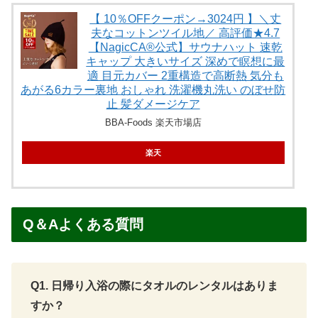
【 10％OFFクーポン→3024円 】＼丈
夫なコットンツイル地／ 高評価★4.7
【NagicCA®公式】サウナハット 速乾
キャップ 大きいサイズ 深めで瞑想に最
適 目元カバー 2重構造で高断熱 気分も
あがる6カラー裏地 おしゃれ 洗濯機丸洗い のぼせ防
止 髪ダメージケア
BBA-Foods 楽天市場店
楽天
Q＆Aよくある質問
Q1. 日帰り入浴の際にタオルのレンタルはありま
すか？