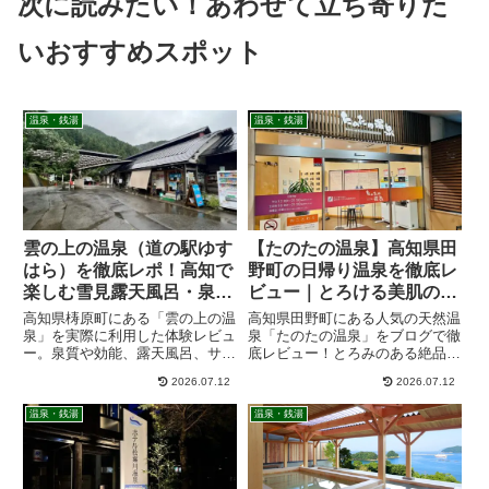
次に読みたい！あわせて立ち寄りた
いおすすめスポット
温泉・銭湯
温泉・銭湯
雲の上の温泉（道の駅ゆす
【たのたの温泉】高知県田
はら）を徹底レポ！高知で
野町の日帰り温泉を徹底レ
楽しむ雪見露天風呂・泉
ビュー｜とろける美肌の
質・料金・営業時間まとめ
湯・泉質・サウナ・料金・
高知県梼原町にある「雲の上の温
高知県田野町にある人気の天然温
営業時間
泉」を実際に利用した体験レビュ
泉「たのたの温泉」をブログで徹
ー。泉質や効能、露天風呂、サウ
底レビュー！とろみのある絶品の
ナ、料金、営業時間、アクセスま
泉質（中性温泉）や、サウナーに
2026.07.12
2026.07.12
で詳しく紹介します。四国カルス
大好評のサウナ・水風呂、おすす
ト観光や車中泊旅の立ち寄り湯に
めの食事処、アクセス方法、割引
温泉・銭湯
温泉・銭湯
もおすすめです。
情報まで解説。四国・高知観光の
ドライブがてら立ち寄りたい魅力
に迫ります！