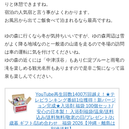
りと休憩できますね。
宿泊の人気宿と言う事がよくわかります。
お風呂から出てご飯食べて泊まれるなら最高ですね。
ゆの森に行くなら冬が気持ちいいですが、ゆの森周辺は雪
がよく降る地域なのと一般道の山道を走るので冬場の訪問
は車の運転に気を付けてくださいね。
ゆの森の近くには「中津渓谷」もあり仁淀ブルーと雨竜の
滝を楽しめる観光名所もありますので是非ご覧になって温
泉も楽しんでください。
YouTube再生回数1400万回越え！★テ
レビランキング番組1位獲得！新バージ
ョン完成★入浴剤 福袋 100個セット/
安心の日本製！ 入浴剤福袋/温泉/送料
込み/送料無料/敬老の日/プレゼント/お
歳暮 ギフト/詰め合わせ 福袋 2026【沖縄・離島は
別途送料】