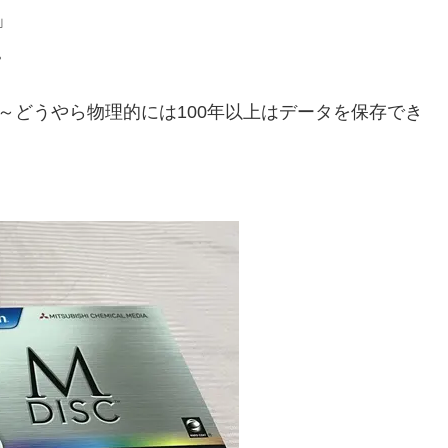
」
。
～どうやら物理的には100年以上はデータを保存でき