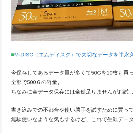
■
M-DISC（エムディスク）で大切なデータを半
今保存してあるデータ量が多くて50Gを10枚も買
全部で500Ｇの容量。
ちなみに全データ保存には全然足りませんがお試
書き込みでの不都合や使い勝手を試すために買っ
無駄使いなような気もするけど、これで生涯デー