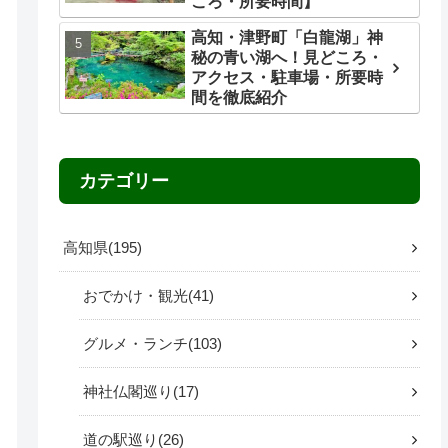
ころ・所要時間】
高知・津野町「白龍湖」神
秘の青い湖へ！見どころ・
アクセス・駐車場・所要時
間を徹底紹介
カテゴリー
高知県
195
おでかけ・観光
41
グルメ・ランチ
103
神社仏閣巡り
17
道の駅巡り
26