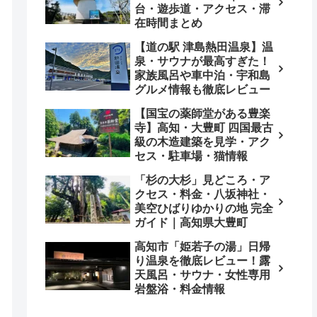
台・遊歩道・アクセス・滞
在時間まとめ
【道の駅 津島熱田温泉】温
泉・サウナが最高すぎた！
家族風呂や車中泊・宇和島
グルメ情報も徹底レビュー
【国宝の薬師堂がある豊楽
寺】高知・大豊町 四国最古
級の木造建築を見学・アク
セス・駐車場・猫情報
「杉の大杉」見どころ・ア
クセス・料金・八坂神社・
美空ひばりゆかりの地 完全
ガイド｜高知県大豊町
高知市「姫若子の湯」日帰
り温泉を徹底レビュー！露
天風呂・サウナ・女性専用
岩盤浴・料金情報