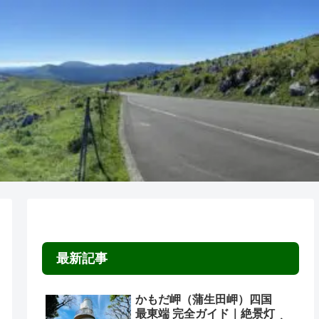
最新記事
かもだ岬（蒲生田岬）四国
最東端 完全ガイド｜絶景灯