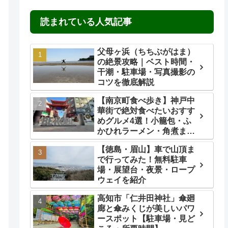
読まれている人気記事
父母ヶ浜（ちちぶがはま）
の絶景攻略｜ベスト時間・
干潮・駐車場・写真撮影の
コツを徹底解説
【南京町食べ歩き】神戸中
華街で絶対食べたいおすす
めグルメ4選！小籠包・ふ
かひれラーメン・角煮ま
ん・ごま団子を実食レビュ
【徳島・眉山】車で山頂ま
ー
で行ってみた！無料駐車
場・展望台・夜景・ロープ
ウェイを紹介
高知市「仁井田神社」傘廻
廊と傘みくじが美しいパワ
ースポット【駐車場・見ど