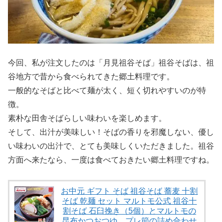
今回、私が注文したのは「月見祖谷そば」祖谷そばは、祖
谷地方で昔から食べられてきた郷土料理です。
一般的なそばと比べて麺が太く、短く切れやすいのが特
徴。
素朴な田舎そばらしい味わいを楽しめます。
そして、出汁が美味しい！そばの香りを邪魔しない、優し
い味わいの出汁で、とても美味しくいただきました。祖谷
方面へ来たなら、一度は食べておきたい郷土料理ですね。
お中元 ギフト そば 祖谷そば 蕎麦 十割
そば 乾麺 セット マルトモ公式 祖谷十
割そば 石臼挽き（5個）とマルトモの
昆布かつおつゆ、プレ節の詰め合わせ