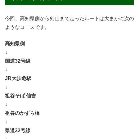
今回、高知県側から剣山まで走ったルートは大まかに次の
ようなコースです。
高知県側
↓
国道32号線
↓
JR大歩危駅
↓
祖谷そば 仙吉
↓
祖谷のかずら橋
↓
県道32号線