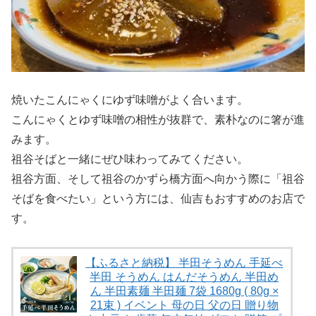
焼いたこんにゃくにゆず味噌がよく合います。
こんにゃくとゆず味噌の相性が抜群で、素朴なのに箸が進
みます。
祖谷そばと一緒にぜひ味わってみてください。
祖谷方面、そして祖谷のかずら橋方面へ向かう際に「祖谷
そばを食べたい」という方には、仙吉もおすすめのお店で
す。
【ふるさと納税】 半田そうめん 手延べ
半田 そうめん はんだそうめん 半田め
ん 半田素麺 半田麺 7袋 1680g ( 80g ×
21束 ) イベント 母の日 父の日 贈り物