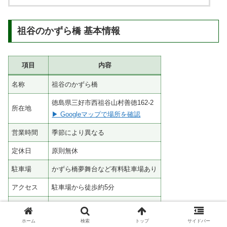
祖谷のかずら橋 基本情報
項目
内容
名称
祖谷のかずら橋
徳島県三好市西祖谷山村善徳162-2
所在地
▶ Googleマップで場所を確認
営業時間
季節により異なる
定休日
原則無休
駐車場
かずら橋夢舞台など有料駐車場あり
アクセス
駐車場から徒歩約5分
注意事項
荒天時など臨時休業の場合あり
ホーム
検索
トップ
サイドバー
公式サイト
大歩危小歩危観光ナビ「公式」