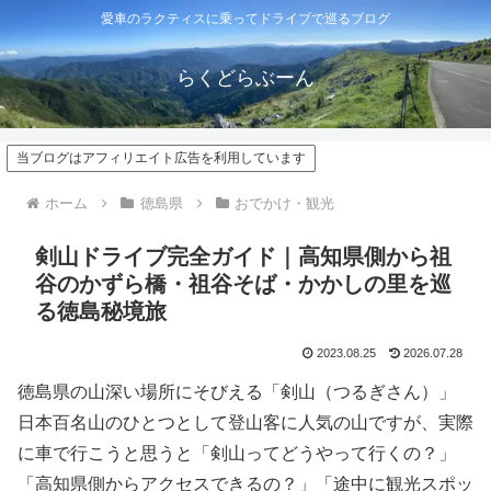
愛車のラクティスに乗ってドライブで巡るブログ
らくどらぶーん
当ブログはアフィリエイト広告を利用しています
ホーム
徳島県
おでかけ・観光
剣山ドライブ完全ガイド｜高知県側から祖
谷のかずら橋・祖谷そば・かかしの里を巡
る徳島秘境旅
2023.08.25
2026.07.28
徳島県の山深い場所にそびえる「剣山（つるぎさん）」
日本百名山のひとつとして登山客に人気の山ですが、実際
に車で行こうと思うと「剣山ってどうやって行くの？」
「高知県側からアクセスできるの？」「途中に観光スポッ