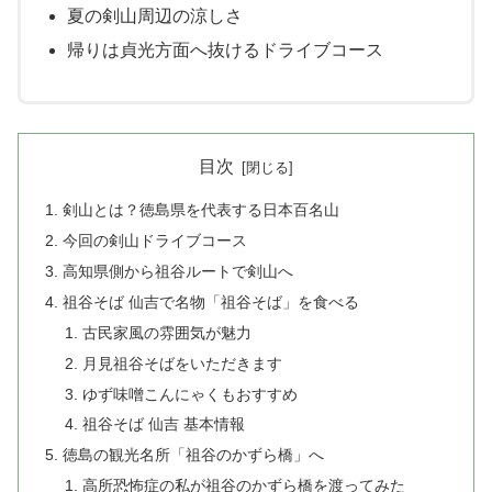
夏の剣山周辺の涼しさ
帰りは貞光方面へ抜けるドライブコース
目次
剣山とは？徳島県を代表する日本百名山
今回の剣山ドライブコース
高知県側から祖谷ルートで剣山へ
祖谷そば 仙吉で名物「祖谷そば」を食べる
古民家風の雰囲気が魅力
月見祖谷そばをいただきます
ゆず味噌こんにゃくもおすすめ
祖谷そば 仙吉 基本情報
徳島の観光名所「祖谷のかずら橋」へ
高所恐怖症の私が祖谷のかずら橋を渡ってみた