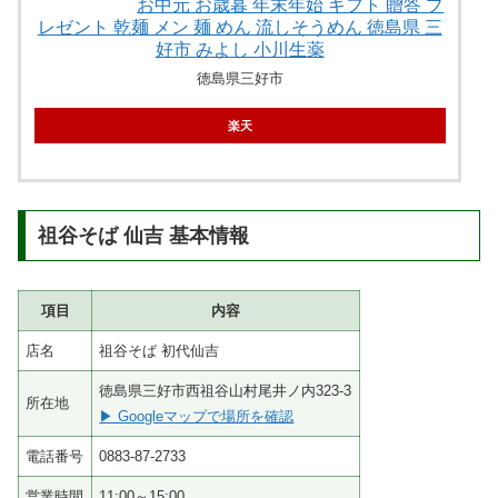
お中元 お歳暮 年末年始 ギフト 贈答 プ
レゼント 乾麺 メン 麺 めん 流しそうめん 徳島県 三
好市 みよし 小川生薬
徳島県三好市
楽天
祖谷そば 仙吉 基本情報
項目
内容
店名
祖谷そば 初代仙吉
徳島県三好市西祖谷山村尾井ノ内323-3
所在地
▶ Googleマップで場所を確認
電話番号
0883-87-2733
営業時間
11:00～15:00