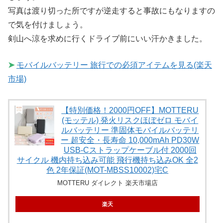
写真は渡り切った所ですが逆走すると事故にもなりますの
で気を付けましょう。
剣山へ涼を求めに行くドライブ前にいい汗かきました。
➤
モバイルバッテリー 旅行での必須アイテムを見る(楽天
市場)
【特別価格！2000円OFF】MOTTERU
(モッテル) 発火リスクほぼゼロ モバイ
ルバッテリー 準固体モバイルバッテリ
ー 超安全・長寿命 10,000mAh PD30W
USB-Cストラップケーブル付 2000回
サイクル 機内持ち込み可能 飛行機持ち込みOK 全2
色 2年保証(MOT-MBSS10002)宅C
MOTTERU ダイレクト 楽天市場店
楽天